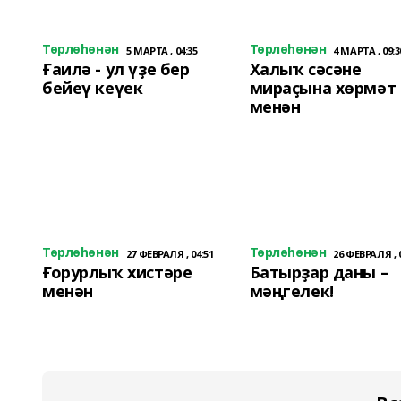
Төрлөһөнән
Төрлөһөнән
5 МАРТА , 04:35
4 МАРТА , 09:3
Ғаилә - ул үҙе бер
Халыҡ сәсәне
бейеү кеүек
мираҫына хөрмәт
менән
Төрлөһөнән
Төрлөһөнән
27 ФЕВРАЛЯ , 04:51
26 ФЕВРАЛЯ , 
Ғорурлыҡ хистәре
Батырҙар даны –
менән
мәңгелек!