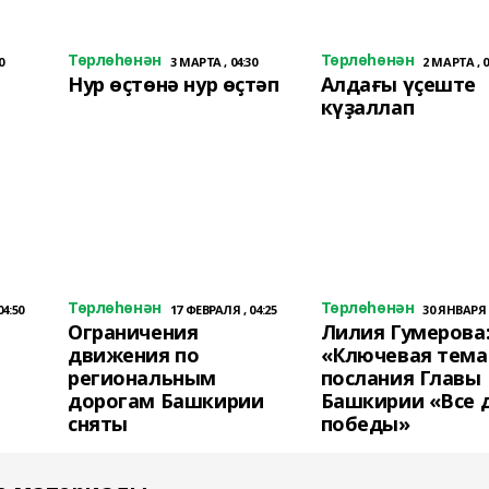
Төрлөһөнән
Төрлөһөнән
0
3 МАРТА , 04:30
2 МАРТА , 0
Нур өҫтөнә нур өҫтәп
Алдағы үҫеште
күҙаллап
Төрлөһөнән
Төрлөһөнән
04:50
17 ФЕВРАЛЯ , 04:25
30 ЯНВАРЯ ,
Ограничения
Лилия Гумерова
движения по
«Ключевая тема
региональным
послания Главы
дорогам Башкирии
Башкирии «Все 
сняты
победы»