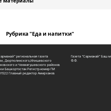
е материалы
Рубрика "Еда и напитки"
Сарманай" региональная газета
Газета "Сарманай" Баш м
ли, Дюртюлинского,Илишевского
Ф.Ф.
ковского и Чекмагушевского районов
ки Башкортостан Регистр.номер ПИ
1522 Главный редактор Амирханов