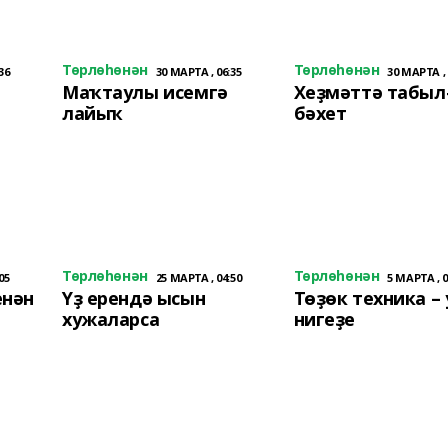
Төрлөһөнән
Төрлөһөнән
36
30 МАРТА , 06:35
30 МАРТА , 
о
Маҡтаулы исемгә
Хеҙмәттә табыл
лайыҡ
бәхет
Төрлөһөнән
Төрлөһөнән
05
25 МАРТА , 04:50
5 МАРТА , 0
енән
Үҙ ерендә ысын
Төҙөк техника –
хужаларса
нигеҙе