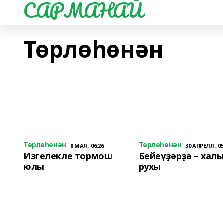
САРМАНАЙ
Төрлөһөнән
Төрлөһөнән
Төрлөһөнән
8 МАЯ , 06:26
30 АПРЕЛЯ , 05
Изгелекле тормош
Бейеүҙәрҙә – хал
юлы
рухы