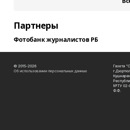
Вс
Партнеры
Фотобанк журналистов РБ
© 2015-2026
Газета "
Об использовании персональных данных
г.Дюртю
Кушнарен
Республи
№ТУ 02-0
Ф.Ф.