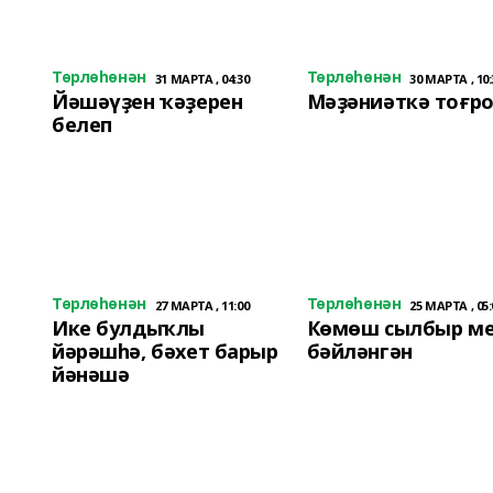
Төрлөһөнән
Төрлөһөнән
31 МАРТА , 04:30
30 МАРТА , 10:
Йәшәүҙен ҡәҙерен
Мәҙәниәткә тоғр
белеп
Төрлөһөнән
Төрлөһөнән
27 МАРТА , 11:00
25 МАРТА , 05:
Ике булдыҡлы
Көмөш сылбыр м
йәрәшһә, бәхет барыр
бәйләнгән
йәнәшә