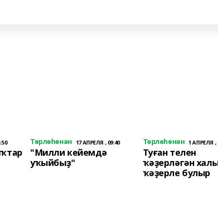
Төрлөһөнән
Төрлөһөнән
:50
17 АПРЕЛЯ , 09:40
1 АПРЕЛЯ , 
ыҡтар
"Милли кейемдә
Туған телен
уҡыйбыҙ"
ҡәҙерләгән хал
ҡәҙерле булыр