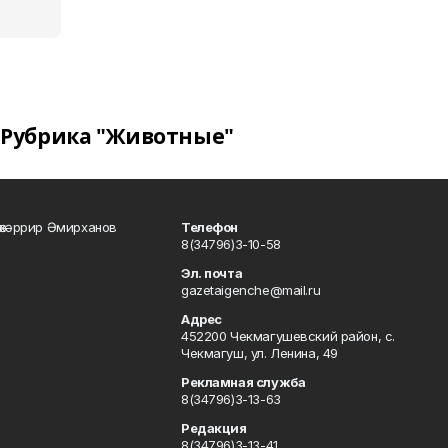
Рубрика "Животные"
өхәррир Әмирханов
Телефон
8(34796)3-10-58
Эл. почта
gazetaigenche@mail.ru
Адрес
452200 Чекмагушевский район, с.
Чекмагуш, ул. Ленина, 49
Рекламная служба
8(34796)3-13-63
Редакция
8(34796)3-13-41