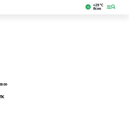
+29 °С
Ясно
05:00
ыҡ