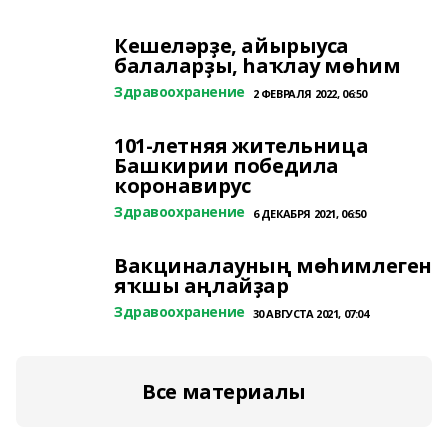
Кешеләрҙе, айырыуса
балаларҙы, һаҡлау мөһим
Здравоохранение
2 ФЕВРАЛЯ 2022, 06:50
101-летняя жительница
Башкирии победила
коронавирус
Здравоохранение
6 ДЕКАБРЯ 2021, 06:50
Вакциналауның мөһимлеген
яҡшы аңлайҙар
Здравоохранение
30 АВГУСТА 2021, 07:04
Все материалы