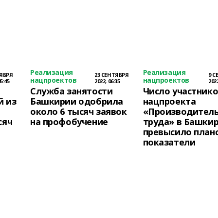
Реализация
Реализация
ТЯБРЯ
23 СЕНТЯБРЯ
9 С
нацпроектов
нацпроектов
05:45
2022, 06:35
2022
Служба занятости
Число участник
й из
Башкирии одобрила
нацпроекта
около 6 тысяч заявок
«Производитель
сяч
на профобучение
труда» в Башки
превысило план
показатели