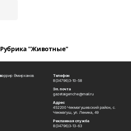
Рубрика "Животные"
өхәррир Әмирханов
Телефон
8(34796)3-10-58
Эл. почта
gazetaigenche@mail.ru
Адрес
452200 Чекмагушевский район, с.
Чекмагуш, ул. Ленина, 49
Рекламная служба
8(34796)3-13-63