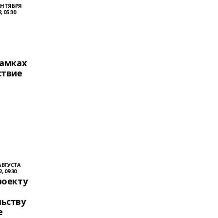
ЕНТЯБРЯ
, 05:30
рамках
ствие
АВГУСТА
2, 09:30
роекту
ьству
е