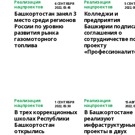
Реализация
Реализация
6 СЕНТЯБРЯ
5 СЕН
нацпроектов
нацпроектов
2022, 05:45
2022, 0
Башкортостан занял 3
Колледжи и
место среди регионов
предприятия
России по уровню
Башкирии подпис
развития рынка
соглашения о
газомоторного
сотрудничестве п
топлива
проекту
«Профессионалит
Реализация
Реализация
1 СЕНТЯБРЯ
15 АВ
нацпроектов
нацпроектов
2022, 05:30
2022, 0
В трех коррекционных
В Башкортостане
школах Республики
реализуют
Башкортостан
инфраструктурны
открылись
проекты в двух