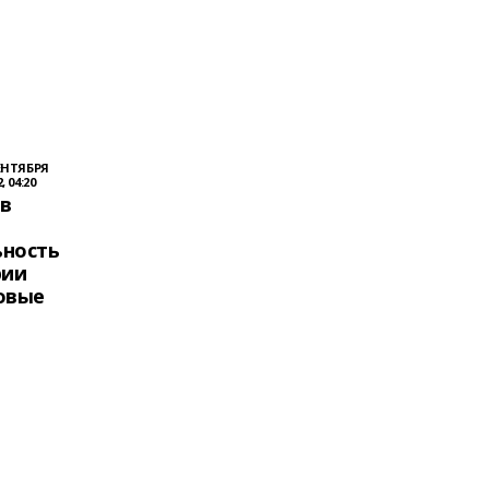
ЕНТЯБРЯ
, 04:20
ов
ность
рии
овые