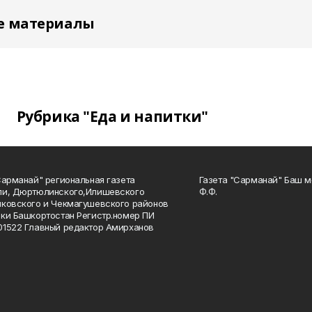
е материалы
Рубрика "Еда и напитки"
Сарманай" региональная газета
Газета "Сарманай" Баш м
ли, Дюртюлинского,Илишевского
Ф.Ф.
ковского и Чекмагушевского районов
ки Башкортостан Регистр.номер ПИ
1522 Главный редактор Амирханов