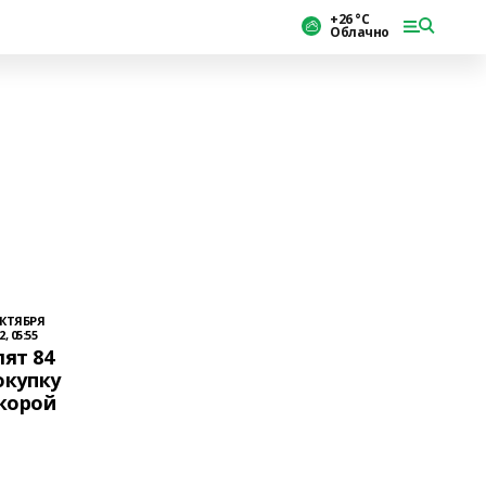
+26 °С
Облачно
ОКТЯБРЯ
2, 05:55
ят 84
окупку
корой