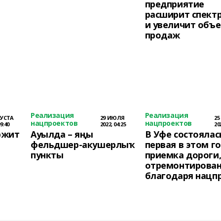
предприятие
расширит спектр
и увеличит объ
продаж
Реализация
Реализация
ГУСТА
29 ИЮЛЯ
2
нацпроектов
нацпроектов
9:40
2022, 04:25
20
ржит
Ауылда – яңы
В Уфе состоялас
фельдшер-акушерлыҡ
первая в этом г
пункты
приемка дороги
отремонтирова
благодаря нацп