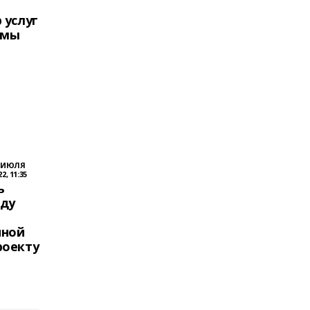
 услуг
емы
5 ИЮЛЯ
22, 11:35
ь
оду
,
нной
роекту