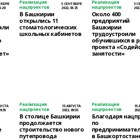
Реализация
Реализация
ТЯБРЯ
5 СЕНТЯБРЯ
3 С
нацпроектов
нацпроектов
5:28
2022, 05:25
2022
В Башкирии
Около 400
открылись 11
предприятий
али
стоматологических
Башкирии
школьных кабинетов
трудоустроили
о
обучившихся в 
проекта «Содей
ет»
занятости»
Реализация
Реализация
ГУСТА
15 АВГУСТА
15 
нацпроектов
нацпроектов
9:35
2022, 09:35
202
В столице Башкирии
Благодаря нацп
продолжается
по
е
строительство нового
предпринимател
путепровода
в Башкортостан