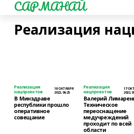
САРМАНАЙ
Реализация нац
Реализация
Реализация
18 ОКТЯБРЯ
17 ОК
нацпроектов
нацпроектов
2022, 06:25
2022, 0
В Минздраве
Валерий Лимарен
республики прошло
Техническое
оперативное
переоснащение
совещание
медучреждений
проходит по всей
области