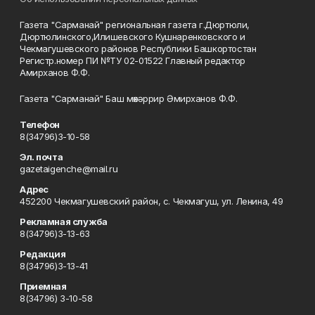
Газета "Сарманай" региональная газета г.Дюртюли,
Дюртюлинского,Илишевского Кушнаренковского и
Чекмагушевского районов Республики Башкортостан
Регистр.номер ПИ №ТУ 02-01522 Главный редактор
Амирханов Ф.Ф.
Газета "Сарманай" Баш мөхәррир Әмирханов Ф.Ф.
Телефон
8(34796)3-10-58
Эл. почта
gazetaigenche@mail.ru
Адрес
452200 Чекмагушевский район, с. Чекмагуш, ул. Ленина, 49
Рекламная служба
8(34796)3-13-63
Редакция
8(34796)3-13-41
Приемная
8(34796) 3-10-58