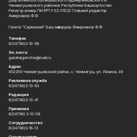
Дюртюлинского,Илишевского Кушнаренковского и
Чекмагушевского районов Республики Башкортостан
Регистр.номер ПИ №ТУ 02-01522 Главный редактор
Амирханов Ф.Ф.
Газета "Сарманай" Баш мөхәррир Әмирханов Ф.Ф.
Телефон
8(34796)3-10-58
Эл. почта
gazetaigenche@mail.ru
Адрес
452200 Чекмагушевский район, с. Чекмагуш, ул. Ленина, 49
Рекламная служба
8(34796)3-13-63
Редакция
8(34796)3-13-41
Приемная
8(34796) 3-10-58
Сотрудничество
8(34796)3-16-13
Отдел кадров