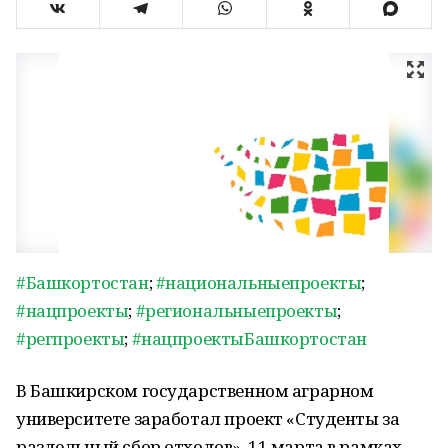
#Башкортостан
;
#национальныепроекты
;
#нацпроекты
;
#региональныепроекты
;
#регпроекты
;
#нацпроектыБашкортостан
В Башкирском государственном аграрном
университете заработал проект «Студенты за
раздельный сбор отходов». 11 марта в рамках