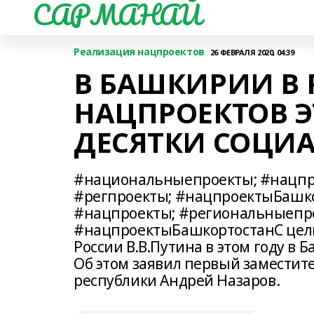
САРМАНАЙ
Реализация нацпроектов
26 ФЕВРАЛЯ 2020, 04:39
В БАШКИРИИ В
НАЦПРОЕКТОВ Э
ДЕСЯТКИ СОЦИ
#национальныепроекты; #нацпр
#регпроекты; #нацпроектыБашк
#нацпроекты; #региональныепро
#нацпроектыБашкортостанС цель
России В.В.Путина в этом году в 
Об этом заявил первый заместит
республики Андрей Назаров.