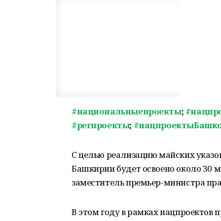
#национальныепроекты
;
#нацпр
#регпроекты
;
#нацпроектыБашко
С целью реализацию майских указов 
Башкирии будет освоено около 30 м
заместитель премьер-министра пра
В этом году в рамках нацпроектов 