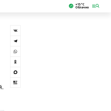
+15 °С
Облачно
й.