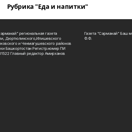
Рубрика "Еда и напитки"
Сарманай" региональная газета
Газета "Сарманай" Баш м
ли, Дюртюлинского,Илишевского
Ф.Ф.
ковского и Чекмагушевского районов
ки Башкортостан Регистр.номер ПИ
1522 Главный редактор Амирханов