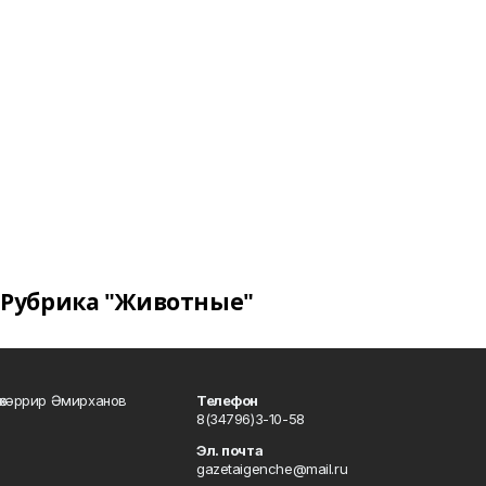
Рубрика "Животные"
өхәррир Әмирханов
Телефон
8(34796)3-10-58
Эл. почта
gazetaigenche@mail.ru