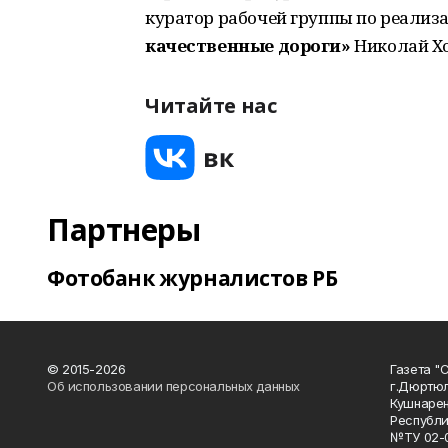
куратор рабочей группы по реализ
качественные дороги»
Николай Х
Читайте нас
Партнеры
Фотобанк журналистов РБ
© 2015-2026
Газета "
Об использовании персональных данных
г.Дюртю
Кушнарен
Республи
№ТУ 02-0