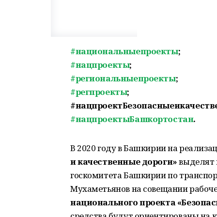
#национальныепроекты
;
#нацпроекты
;
#региональныепроекты
;
#регпроекты
;
#нацпроектБезопасныеикачеств
#нацпроектыБашкортостан
.
В 2020 году в Башкирии на реализ
и качественные дороги»
выделят 
госкомитета Башкирии по транспор
Мухаметьянов на совещании рабоче
национального проекта «Безопас
средства будут ориентированы на 