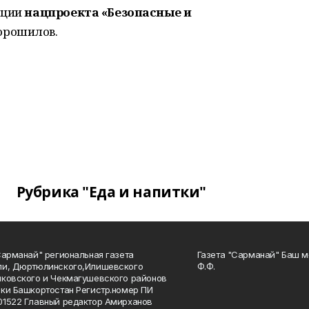
ации
нацпроекта «Безопасные и
орошилов.
Рубрика "Еда и напитки"
Сарманай" региональная газета
Газета "Сарманай" Баш м
ли, Дюртюлинского,Илишевского
Ф.Ф.
ковского и Чекмагушевского районов
ки Башкортостан Регистр.номер ПИ
1522 Главный редактор Амирханов