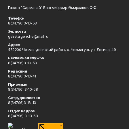
Газета "Сарманай" Баш мөхәррир Әмирханов Ф.Ф.
Телефон
8(34796)3-10-58
Эл. почта
gazetaigenche@mail.ru
Адрес
452200 Чекмагушевский район, с. Чекмагуш, ул. Ленина, 49
Рекламная служба
8(34796)3-13-63
Редакция
8(34796)3-13-41
Приемная
8(34796) 3-10-58
Сотрудничество
8(34796)3-16-13
Отдел кадров
8(34796) 3-13-63