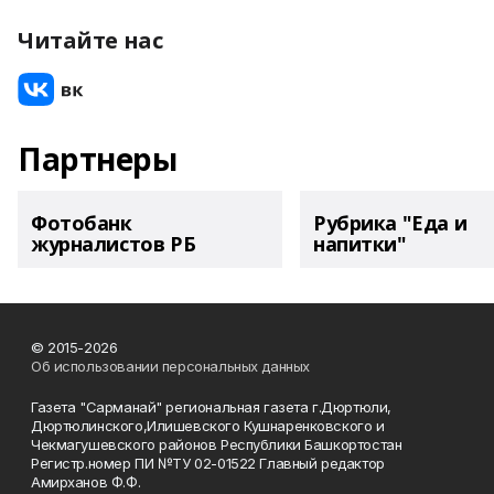
Читайте нас
Партнеры
Фотобанк
Рубрика "Еда и
журналистов РБ
напитки"
© 2015-2026
Об использовании персональных данных
Газета "Сарманай" региональная газета г.Дюртюли,
Дюртюлинского,Илишевского Кушнаренковского и
Чекмагушевского районов Республики Башкортостан
Регистр.номер ПИ №ТУ 02-01522 Главный редактор
Амирханов Ф.Ф.