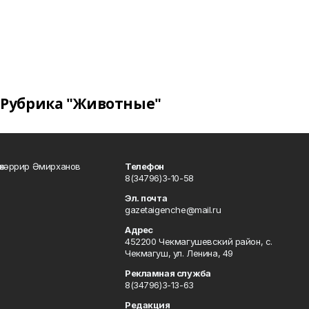
Рубрика "Животные"
өхәррир Әмирханов
Телефон
8(34796)3-10-58
Эл. почта
gazetaigenche@mail.ru
Адрес
452200 Чекмагушевский район, с.
Чекмагуш, ул. Ленина, 49
Рекламная служба
8(34796)3-13-63
Редакция