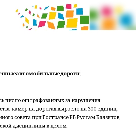
енныеавтомобильныедороги;
сь число оштрафованных за нарушения
ство камер на дорогах выросло на 300 единиц.
ного совета при Гострансе РБ Рустам Баязитов,
ьской дисциплины в целом.