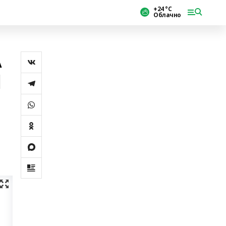
+24 °С
Облачно
А
Ы