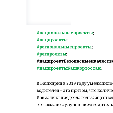
#национальныепроекты
;
#нацпроекты
;
#региональныепроекты
;
#регпроекты
;
#нацпроектБезопасныеикачеств
#нацпроектыБашкортостан
.
В Башкирии в 2019 году уменьшило
водителей – это притом, что количе
Как заявил председатель Обществен
это связано с улучшением водител