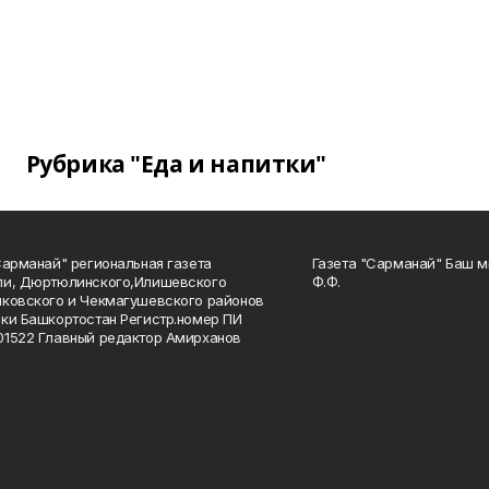
Рубрика "Еда и напитки"
Сарманай" региональная газета
Газета "Сарманай" Баш м
ли, Дюртюлинского,Илишевского
Ф.Ф.
ковского и Чекмагушевского районов
ки Башкортостан Регистр.номер ПИ
1522 Главный редактор Амирханов