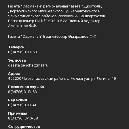
Газета "Сарманай" региональная газета г.Дюртюли,
Дюртюлинского,Илишевского Кушнаренковского и
Чекмагушевского районов Республики Башкортостан
Регистр.номер ПИ №ТУ 02-01522 Главный редактор
Амирханов Ф.Ф.
Газета "Сарманай" Баш мөхәррир Әмирханов Ф.Ф.
Телефон
8(34796)3-10-58
Эл. почта
gazetaigenche@mail.ru
Адрес
452200 Чекмагушевский район, с. Чекмагуш, ул. Ленина, 49
Рекламная служба
8(34796)3-13-63
Редакция
8(34796)3-13-41
Приемная
8(34796) 3-10-58
Сотрудничество