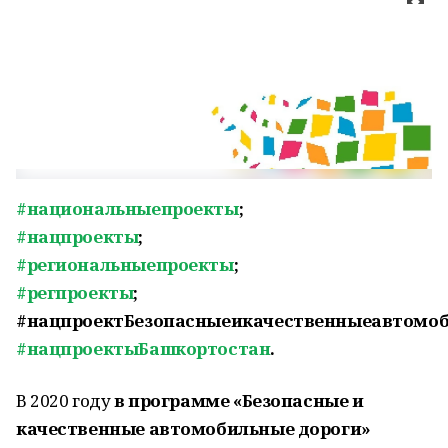
#национальныепроекты
;
#нацпроекты
;
#региональныепроекты
;
#регпроекты
;
#нацпроектБезопасныеикачественныеавтомоб
#нацпроектыБашкортостан
.
В 2020 году
в программе «Безопасные и
качественные автомобильные дороги»