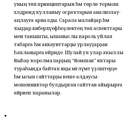
уның төп принциптарын һәм төрлө тормош
хәлдәрендә ҡулланыу осраҡтарын анализлау-
аңлауға арналды. Сарала малайҙар һәм
ҡыҙҙар киберхәүефһеҙлектең төп аспекттары
менә танышты, ышаныслы пароль уйлап
табарға һәм аккаунттарҙы урлауҙарҙан
һаҡланырға өйрәнде. Шулай уҡ улар аҡыллы
йыһаҙ-ҡоролмаларҙың “йомшак” яҡтары
тураһында байтаҡ яңы мәғлүмәт үҙләштерҙе
һәм ысын сайттарҙы кеше алдаусы-
мошенниктар булдырған сайттан айырырға
өйрәнеп ҡаранылар.