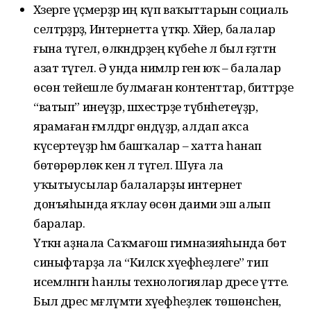
Хәзерге үҫмерҙәр иң күп ваҡыттарын социаль
селтәрҙәрҙә, Интернетта үткәрә. Хәйер, балалар
ғына түгел, өлкәндәрҙең күбеһе лә был ғәҙәттән
азат түгел. Ә унда нимәләр генә юҡ – балалар
өсөн тейешле булмаған контенттар, биттәрҙе
“ватып” инеүҙәр, шәхестәрҙе түбәнһетеүҙәр,
ярамаған ғәмәлдәргә өндәүҙәр, алдап аҡса
күсертеүҙәр һәм башҡалар – хатта һанап
бөтөрөрлөк кенә лә түгел. Шуға ла
уҡытыусылар балаларҙы интернет
донъяһында яҡлау өсөн даими эш алып
баралар.
Үткән аҙнала Саҡмағош гимназияһында бөтә
синыфтарҙа ла “Киләсәк хәүефһеҙлеге” тип
исемләнгән һанлы технологиялар дәресе үтте.
Был дәрес мәғлүмәти хәүефһеҙлек төшөнсәһен,