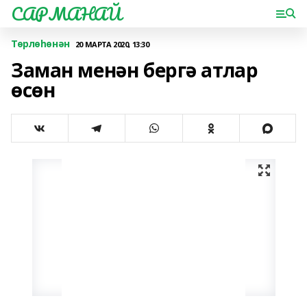
САРМАНАЙ
Төрлөһөнән
20 МАРТА 2020, 13:30
Заман менән бергә атлар
өсөн