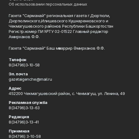
Об использовании персональных данных
Газета "Сарманай" региональная газета г.Дюртюли,
Дюртюлинского,Илишевского Кушнаренковского и
Чекмагушевского районов Республики Башкортостан
Регистр.номер ПИ №ТУ 02-01522 Главный редактор
Амирханов Ф.Ф.
Газета "Сарманай" Баш мөхәррир Әмирханов Ф.Ф.
Телефон
8(34796)3-10-58
Эл. почта
gazetaigenche@mail.ru
Адрес
452200 Чекмагушевский район, с. Чекмагуш, ул. Ленина, 49
Рекламная служба
8(34796)3-13-63
Редакция
8(34796)3-13-41
Приемная
8(34796) 3-10-58