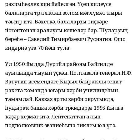
рәхимһеҙлек киң йәйелгән. Үҫеп килеүсе
балаларға төрлө яҡлап золом мәғлүмәт ҡыры
тәьҫир итә. Бәхеткә, балаларҙы тиҫкәре
йоғонтонан аралаусы кешеләр бар. Шуларҙың
береһе – Савелий Тимирбаевич Русингин. Ошо
көндәрңә уға 70 йәш тула.
Ул 1950 йылда Дүртөйлө районы Байгилде
ауылында тыуып үҫкән. Полтавала генерал Н.Ф.
Ватутин исемендәге Ҡыҙыл байраҡлы зенит-
ракета команда юғары хәрби училищеһын
тамамлай. Кавказ арты хәрби округында,
һуңыраҡ башка хәрби төркөмдәрҙә 1995 йылға
ҡәҙәр хеҙмәт итә. Лейтенаттан алып
подполковник званиеһына тиклем юл үтә.