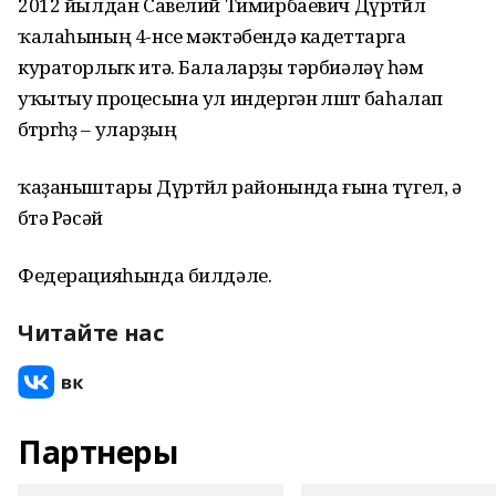
2012 йылдан Савелий Тимирбаевич Дүртөйлө
ҡалаһының 4-нсе мәктәбендә кадеттарга
кураторлыҡ итә. Балаларҙы тәрбиәләү һәм
уҡытыу процесына ул индергән өлөштө баһалап
бөтөргөһөҙ – уларҙың
ҡаҙаныштары Дүртөйлө районында ғына түгел, ә
бөтә Рәсәй
Федерацияһында билдәле.
Читайте нас
Партнеры