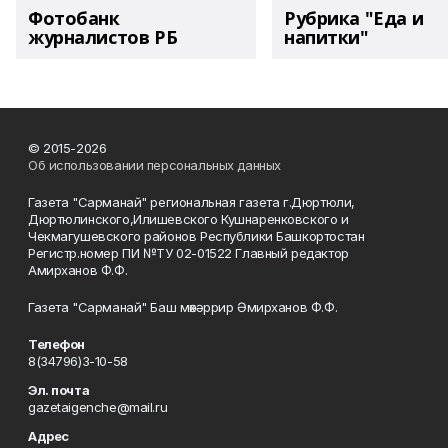
Фотобанк
Рубрика "Еда и
журналистов РБ
напитки"
© 2015-2026
Об использовании персональных данных
Газета "Сарманай" региональная газета г.Дюртюли,
Дюртюлинского,Илишевского Кушнаренковского и
Чекмагушевского районов Республики Башкортостан
Регистр.номер ПИ №ТУ 02-01522 Главный редактор
Амирханов Ф.Ф.
Газета "Сарманай" Баш мөхәррир Әмирханов Ф.Ф.
Телефон
8(34796)3-10-58
Эл. почта
gazetaigenche@mail.ru
Адрес