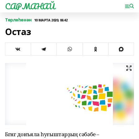
САРМАНАЙ
Төрлөһөнән
10 МАРТА 2020, 06:42
Остаз
Бөгөнгө донъяла һуғыштарҙың сәбәбе –