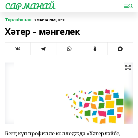
САРМАНАЙ
Төрлөһөнән
3 МАРТА 2020, 08:35
Хәтер – мәнгелек
Беҙҙең күп профилле колледжда «Хәтерләйбеҙ,