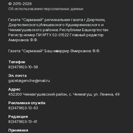
© 2015-2026
Об использовании персональных данных
Газета "Сарманай" региональная газета г.Дюртюли,
Дюртюлинского,Илишевского Кушнаренковского и
Чекмагушевского районов Республики Башкортостан
Регистр.номер ПИ №ТУ 02-01522 Главный редактор
Амирханов Ф.Ф.
Газета "Сарманай" Баш мөхәррир Әмирханов Ф.Ф.
Телефон
8(34796)3-10-58
Эл. почта
gazetaigenche@mail.ru
Адрес
452200 Чекмагушевский район, с. Чекмагуш, ул. Ленина, 49
Рекламная служба
8(34796)3-13-63
Редакция
8(34796)3-13-41
Приемная