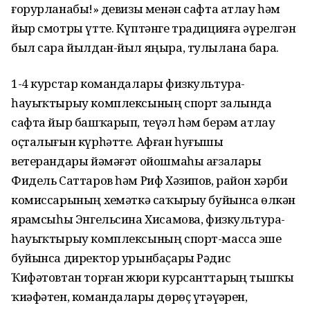
ғорурланабыҙ!» девизы менән сафта атлау һәм
йыр смотры үтте. Күптәнге традицияға әүрелгән
был сара йылдан-йыл яңыра, тулылана бара.
1-4 курстар командалары физкультура-
һауыҡтырыу комплексының спорт залында
сафта йыр башҡарып, теүәл һәм берҙәм атлау
оҫталығын күрһәтте. Афған һуғышы
ветерандары йәмәғәт ойошмаһы ағзалары
Фидель Саттаров һәм Риф Хәзипов, район хәрби
комиссарының хеҙмәткә саҡырыу буйынса өлкән
ярҙамсыһы Энгельсина Хисамова, физкультура-
һауыҡтырыу комплексының спорт-масса эше
буйынса директор урынбаҫары Рәдис
Ҡифәтовтан торған жюри курсанттарҙың тышҡы
ҡиәфәтен, командаларҙы дөрөҫ үтәүҙәрен,