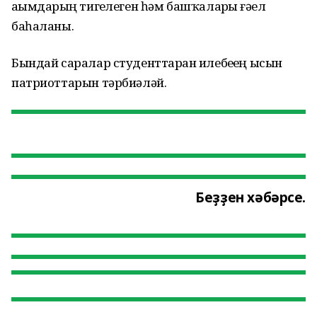
аҙымдарҙың тигеҙлеген һәм башҡаларҙы ғәҙел
баһаланы.
Бындай саралар студенттарҙан илебеҙҙең ысын
патриоттарын тәрбиәләй.
Беҙҙен хәбәрсе.