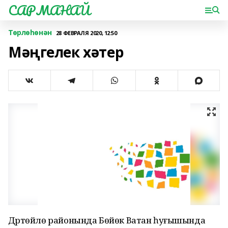
САРМАНАЙ
Төрлөһөнән
28 ФЕВРАЛЯ 2020, 12:50
Мәңгелек хәтер
Дүртөйлө районында Бөйөк Ватан һуғышында