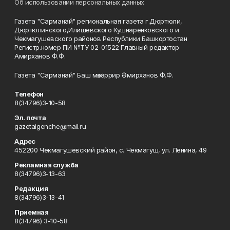
Об использовании персональных данных
Газета "Сарманай" региональная газета г.Дюртюли,
Дюртюлинского,Илишевского Кушнаренковского и
Чекмагушевского районов Республики Башкортостан
Регистр.номер ПИ №ТУ 02-01522 Главный редактор
Амирханов Ф.Ф.
Газета "Сарманай" Баш мөхәррир Әмирханов Ф.Ф.
Телефон
8(34796)3-10-58
Эл. почта
gazetaigenche@mail.ru
Адрес
452200 Чекмагушевский район, с. Чекмагуш, ул. Ленина, 49
Рекламная служба
8(34796)3-13-63
Редакция
8(34796)3-13-41
Приемная
8(34796) 3-10-58