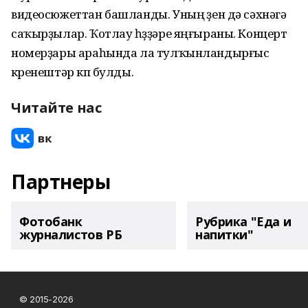
видеосюжеттан башланды. Уның үҙен дә сәхнәгә
саҡырҙылар. Ҡотлау һүҙҙәре яңғыраны. Концерт
номерҙары араһында ла тулҡынландырғыс
күренештәр күп булды.
Читайте нас
Партнеры
Фотобанк
Рубрика "Еда и
журналистов РБ
напитки"
© 2015-2026