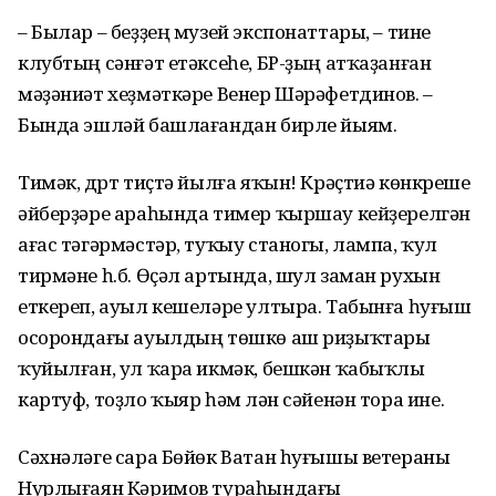
– Былар – беҙҙең музей экспонаттары, – тине
клубтың сәнғәт етәксеһе, БР-ҙың атҡаҙанған
мәҙәниәт хеҙмәткәре Венер Шәрәфетдинов. –
Бында эшләй башлағандан бирле йыям.
Тимәк, дүрт тиҫтә йылға яҡын! Крәҫтиә көнкүреше
әйберҙәре араһында тимер ҡыршау кейҙерелгән
ағас тәгәрмәстәр, туҡыу станогы, лампа, ҡул
тирмәне һ.б. Өҫәл артында, шул заман рухын
еткереп, ауыл кешеләре ултыра. Табынға һуғыш
осорондағы ауылдың төшкө аш риҙыҡтары
ҡуйылған, ул ҡара икмәк, бешкән ҡабыҡлы
картуф, тоҙло ҡыяр һәм үлән сәйенән тора ине.
Сәхнәләге сара Бөйөк Ватан һуғышы ветераны
Нурлығаян Кәримов тураһындағы