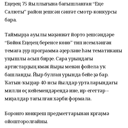
Еңеүҙең 75 йыллығына бағышланған “Еңеү
Салюты” район үҙешсән сәнғәт смотр-конкурсы
бара.
Таймырҙа ауылы мәҙәниәт йорто үҙешсәндәре
“Бөйөк Еңеүҙең беренсе көнө” тип исемләнгән
темаға ҙур программа әҙерләне һәм тематиканы
уңышлы асып бирҙе. Сара урындағы
артистарҙың күмәк йыры менән фойела уҡ
башланды. Йыр булған урында бейеү ҙә бар.
Ҡатын-ҡыҙҙар 40-нсы йылдар урталарындағы
милли өҫ кейемендәрендә ине, ир-егеттәр –
миҙалдар тағылған хәрби формала.
Боронғо көнкүреш предметтарынан күргәҙмә
ойошторолғайны.