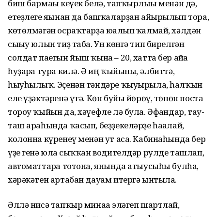
биш бармағы кеүек белә, тапҡырлығы менән дә,
етеҙлеге яғынан да башҡаларҙан айырылып тора,
көтөлмәгән осраҡтарҙа юғалып ҡалмай, хәлдән
сығыу юлын тиҙ таба. Ун көнгә тип бирелгән
солдат паегын йыш ҡына – 20, хатта бер айға
һуҙарға тура килә. Ә иң ҡыйыны, әлбиттә,
һыуһылыҡ. Эҫенән тәндәре ҡыуырыла, һалҡын
еле үҙәктәренә үтә. Көн буйы йөрөү, төнөн поста
тороу ҡыйын да, хәүефле лә була. Әфғандар, тау-
таш араһында ҡасып, беҙҙекеләрҙе һағалай,
колонна күренеү менән ут аса. Кабинаһында бер
үҙе генә юлға сыҡҡан водителдәр рулде ташлап,
автоматтарға тотона, янында атыусыһы булһа,
хәрәкәтен артабан дауам итергә ынтыла.
Әллә нисә тапҡыр минаға эләгеп шартлай,