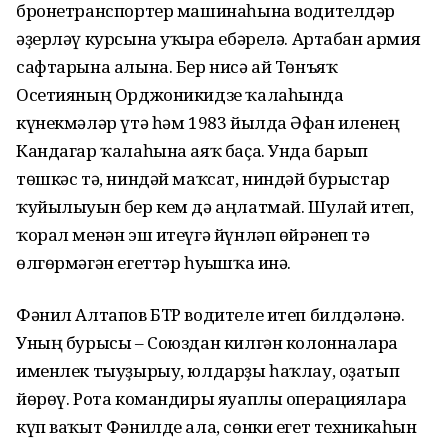
бронетранспортер машинаһына водителдәр
әҙерләү курсына уҡырға ебәрелә. Артабан армия
сафтарына алына. Бер нисә ай Төнъяҡ
Осетияның Орджоникидзе ҡалаһында
күнекмәләр үтә һәм 1983 йылда Әфған иленең
Кандагар ҡалаһына аяҡ баҫа. Унда барып
төшкәс тә, ниндәй маҡсат, ниндәй бурыстар
ҡуйылыуын бер кем дә аңлатмай. Шулай итеп,
ҡорал менән эш итеүгә йүнләп өйрәнеп тә
өлгөрмәгән егеттәр һуғышҡа инә.
Фәнил Алтапов БТР водителе итеп билдәләнә.
Уның бурысы – Союздан килгән колонналарға
именлек тыуҙырыу, юлдарҙы һаҡлау, оҙатып
йөрөү. Рота командиры яуаплы операцияларға
күп ваҡыт Фәнилде ала, сөнки егет техникаһын