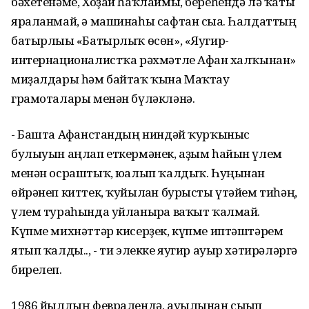
бәхетенәме, Хоҙай һаҡлаймы, береһендә лә ҡаты
яраланмай, ә машинаһы сафтан сыға. Һалдаттың
батырлығы «Батырлыҡ өсөн», «Яугир-
интернационалистҡа рәхмәтле Афған халҡынан»
миҙалдары һәм байтаҡ ҡына Маҡтау
грамоталары менән бүләкләнә.
- Башта Афғанстандың ниндәй ҡурҡыныс
булыуын аңлап еткермәнек, аҙым һайын үлем
менән осраштыҡ, юғалып ҡалдыҡ. Һуңынан
өйрәнеп киттек, ҡуйылған бурысты үтәйем тиһәң,
үлем тураһында уйланырға ваҡыт ҡалмай.
Күпме михнәттәр кисерҙек, күпме иптәштәрем
ятып ҡалды.., - ти элекке яугир ауыр хәтирәләргә
бирелеп.
1986 йылдың февралендә, ауылынан сығып