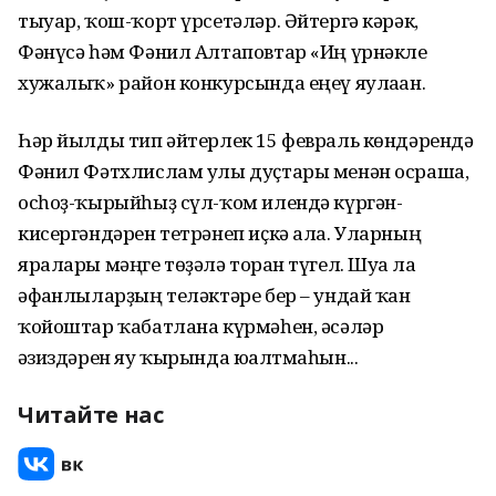
тыуар, ҡош-ҡорт үрсетәләр. Әйтергә кәрәк,
Фәнүсә һәм Фәнил Алтаповтар «Иң үрнәкле
хужалыҡ» район конкурсында еңеү яулаған.
Һәр йылды тип әйтерлек 15 февраль көндәрендә
Фәнил Фәтхлислам улы дуҫтары менән осраша,
осһоҙ-ҡырыйһыҙ сүл-ҡом илендә күргән-
кисергәндәрен тетрәнеп иҫкә ала. Уларның
яралары мәңге төҙәлә торған түгел. Шуға ла
әфғанлыларҙың теләктәре бер – ундай ҡан
ҡойоштар ҡабатлана күрмәһен, әсәләр
ғәзиздәрен яу ҡырында юғалтмаһын...
Читайте нас