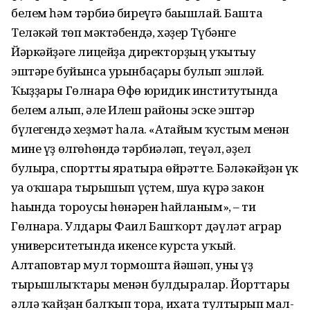
белем һәм тәрбиә биреүгә бағышлай. Башта
Теләкәй төп мәктәбендә, хәҙер Түбәнге
Йәркәйҙәге лицейҙа директорҙың уҡытыу
эштәре буйынса урынбаҫары булып эшләй.
Ҡыҙҙары Гөлнара Өфө юридик институтында
белем алып, әле Илеш районы эске эштәр
бүлегендә хеҙмәт һала. «Атайым ҡустым менән
мине үҙ өлгөһөндә тәрбиәләп, теүәл, ғәҙел
булырға, спортты яратырға өйрәтте. Бәләкәйҙән үк
уға оҡшарға тырышып үҫтем, шуға күрә закон
һағында тороусы һөнәрен һайланым», – ти
Гөлнара. Улдары Фаил Башҡорт дәүләт аграр
университетында икенсе курста уҡый.
Алтаповтар мул тормошта йәшәп, уны үҙ
тырышлыҡтары менән булдыралар. Йорттары
әллә ҡайҙан балҡып тора, ихата тултырып мал-