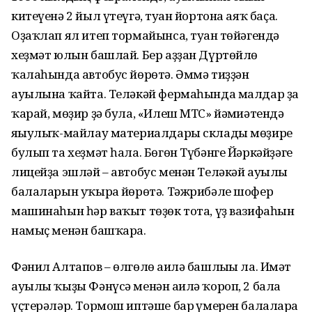
китеүенә 2 йыл үтеүгә, туған йортона аяҡ баҫа.
Оҙаҡлап ял итеп тормайынса, туған төйәгендә
хеҙмәт юлын башлай. Бер аҙҙан Дүртөйлө
ҡалаһында автобус йөрөтә. Әммә тиҙҙән
ауылына ҡайта. Теләкәй фермаһында малдар ҙа
ҡарай, мөҙир ҙә була, «Илеш МТС» йәмғиәтендә
яғыулыҡ-майлау материалдары склады мөҙире
булып та хеҙмәт һала. Бөгөн Түбәнге Йәркәйҙәге
лицейҙа эшләй – автобус менән Теләкәй ауылы
балаларын уҡырға йөрөтә. Тәжрибәле шофер
машинаһын һәр ваҡыт төҙөк тота, үҙ вазифаһын
намыҫ менән башҡара.
Фәнил Алтапов – өлгөлө ғаилә башлығы ла. Иғмәт
ауылы ҡыҙы Фәнүсә менән ғаилә ҡороп, 2 бала
үҫтерәләр. Тормош иптәше бар ғүмерен балаларға