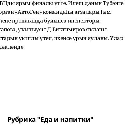
КВНдың ярым финалы үтте. Илеш данын Түбәнге
рған «АвтоГен» командаһы ағзалары һәм
һенең пропаганда буйынса инспекторы,
тәпова, уҡытыусы Д.Биктимиров яҡланы.
тарын уңышлы үтеп, икенсе урын яуланы. Улар
ләкләнде.
Рубрика "Еда и напитки"