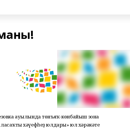
маны!
езовка ауылында төнъяҡ-көнбайыш зона
ласаҡтың хәүефһеҙ юлдары» юл хәрәкәте