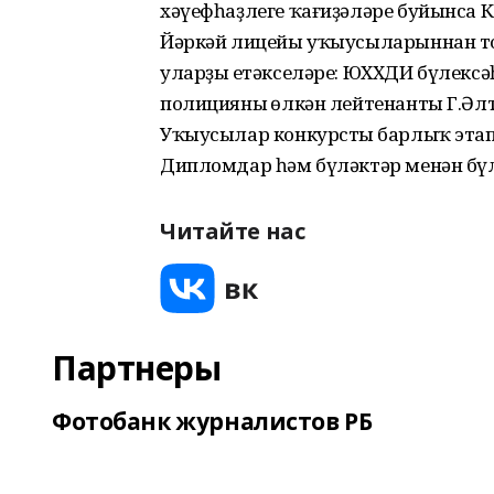
хәүефһаҙлеге ҡағиҙәләре буйынса 
Йәркәй лицейы уҡыусыларыннан то
уларҙың етәкселәре: ЮХХДИ бүлексә
полицияның өлкән лейтенанты Г.Әл
Уҡыусылар конкурстың барлыҡ этап
Дипломдар һәм бүләктәр менән бү
Читайте нас
Партнеры
Фотобанк журналистов РБ