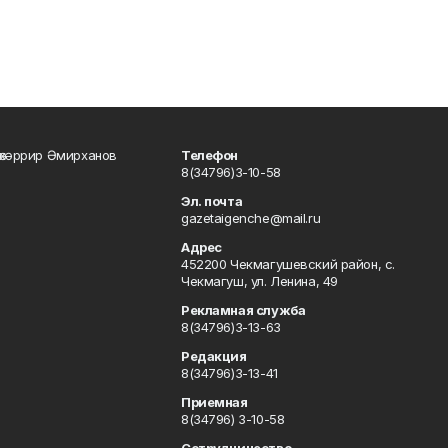
өхәррир Әмирханов
Телефон
8(34796)3-10-58
Эл. почта
gazetaigenche@mail.ru
Адрес
452200 Чекмагушевский район, с.
Чекмагуш, ул. Ленина, 49
Рекламная служба
8(34796)3-13-63
Редакция
8(34796)3-13-41
Приемная
8(34796) 3-10-58