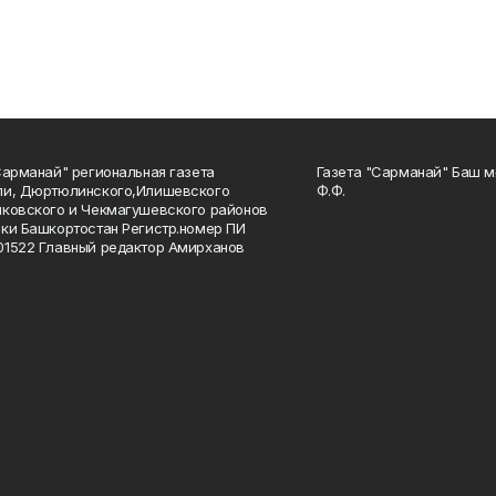
Сарманай" региональная газета
Газета "Сарманай" Баш м
ли, Дюртюлинского,Илишевского
Ф.Ф.
ковского и Чекмагушевского районов
ки Башкортостан Регистр.номер ПИ
1522 Главный редактор Амирханов