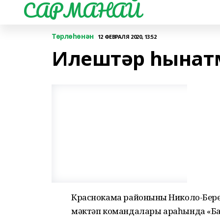
САРМАНАЙ
Төрлөһөнән
12 ФЕВРАЛЯ 2020, 13:52
Илештәр һынат
Краснокама районының Николо-Бер
мәктәп командалары араһында «Ба