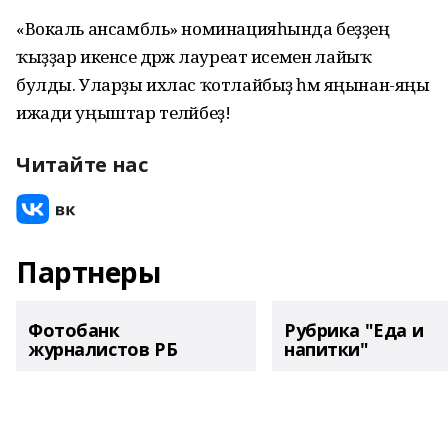
«Вокаль ансамбль» номинацияһында беҙҙең
ҡыҙҙар икенсе дәрәжә лауреат исеменә лайыҡ
булды. Уларҙы ихлас ҡотлайбыҙ һәм яңынан-яңы
ижади уңыштар теләйбеҙ!
Читайте нас
Партнеры
Фотобанк
Рубрика "Еда и
журналистов РБ
напитки"