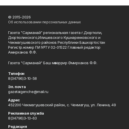
© 2015-2026
Об использовании персональных данных
Газета "Сарманай" региональная газета г.Дюртюли,
Дюртюлинского,Илишевского Кушнаренковского и
Чекмагушевского районов Республики Башкортостан
Регистр.номер ПИ №ТУ 02-01522 Главный редактор
Амирханов Ф.Ф.
Газета "Сарманай" Баш мөхәррир Әмирханов Ф.Ф.
Телефон
8(34796)3-10-58
Эл. почта
gazetaigenche@mail.ru
Адрес
452200 Чекмагушевский район, с. Чекмагуш, ул. Ленина, 49
Рекламная служба
8(34796)3-13-63
Редакция