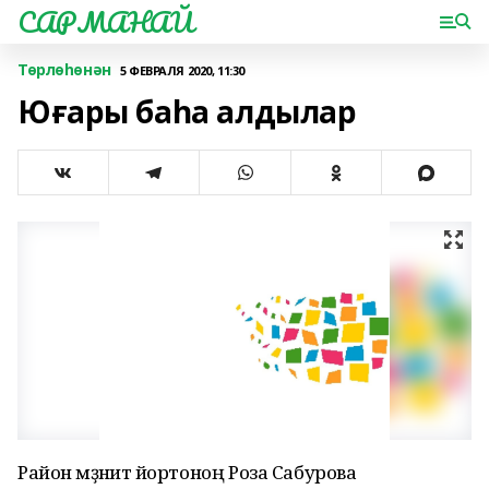
САРМАНАЙ
Төрлөһөнән
5 ФЕВРАЛЯ 2020, 11:30
Юғары баһа алдылар
Район мәҙәниәт йортоноң Роза Сабурова