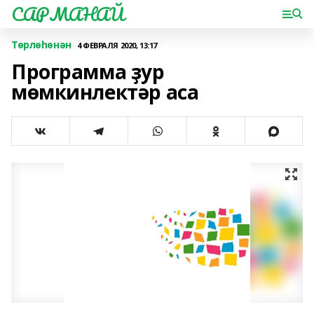
САРМАНАЙ
Төрлөһөнән
4 ФЕВРАЛЯ 2020, 13:17
Программа ҙур
мөмкинлектәр аса