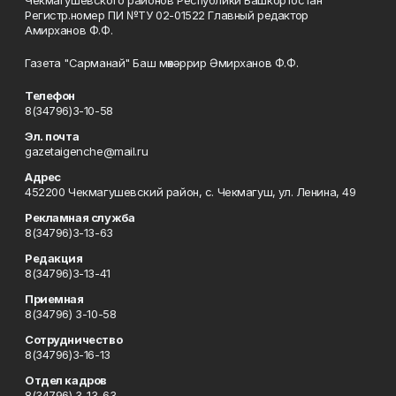
Чекмагушевского районов Республики Башкортостан
Регистр.номер ПИ №ТУ 02-01522 Главный редактор
Амирханов Ф.Ф.
Газета "Сарманай" Баш мөхәррир Әмирханов Ф.Ф.
Телефон
8(34796)3-10-58
Эл. почта
gazetaigenche@mail.ru
Адрес
452200 Чекмагушевский район, с. Чекмагуш, ул. Ленина, 49
Рекламная служба
8(34796)3-13-63
Редакция
8(34796)3-13-41
Приемная
8(34796) 3-10-58
Сотрудничество
8(34796)3-16-13
Отдел кадров
8(34796) 3-13-63