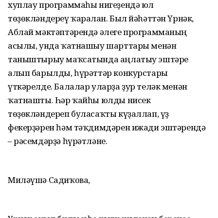
хуплау программаһы нигеҙендә юл
төҙөкләндереү ҡаралған. Был йәһәттән Үрнәк,
Аблай мәктәптәрендә әлеге программаның
асылы, унда ҡатнашыу шарттары менән
таныштырыу маҡсатында аңлатыу эштәре
алып барылды, һүрәттәр конкурстары
үткәрелде. Балалар уларҙа ҙур теләк менән
ҡатнашты. Һәр ҡайһы юлды нисек
төҙөкләндереп буласаҡты күҙаллап, үҙ
фекерҙәрен һәм тәҡдимдәрен ижади эштәрендә
– рәсемдәрҙә һүрәтләне.
Миләүшә Садиҡова,