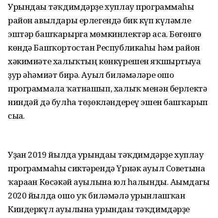
Урындағы тәҡдимдәрҙе хуплау программаһы
район авылдары ерлегендә бик күп күләмле
эштәр башҡарырга мөмкинлектәр аса. Бөгөнгө
көндә Башҡортостан Республикаһы һәм район
хәкимиәте халыҡтың көнкүрешен яҡшыртыуға
ҙур әһәмиәт бирә. Ауыл биләмәләре ошо
программала ҡатнашып, халыҡ менән берлектә
ниндәй дә булһа төҙөкләндереү эшен башҡарып
сыға.
Уҙған 2019 йылда урындағы тәҡдимдәрҙе хуплау
программаһы сиктәрендә Үрнәк ауыл Советына
ҡараған Көсәкәй ауылына юл һалынды. Ағымдагы
2020 йылда ошо уҡ биләмәлә урынлашҡан
Киндеркүл ауылына урындағы тәҡдимдәрҙе