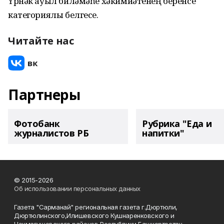
Үрнәк ауыл биләмәһе хәкимиәтенең беренсе
категориялы белгесе.
Читайте нас
Партнеры
Фотобанк
Рубрика "Еда и
журналистов РБ
напитки"
© 2015-2026
Об использовании персональных данных
Газета "Сарманай" региональная газета г.Дюртюли,
Дюртюлинского,Илишевского Кушнаренковского и