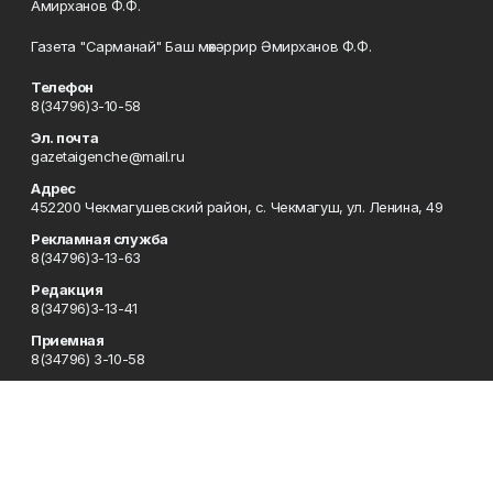
Амирханов Ф.Ф.
Газета "Сарманай" Баш мөхәррир Әмирханов Ф.Ф.
Телефон
8(34796)3-10-58
Эл. почта
gazetaigenche@mail.ru
Адрес
452200 Чекмагушевский район, с. Чекмагуш, ул. Ленина, 49
Рекламная служба
8(34796)3-13-63
Редакция
8(34796)3-13-41
Приемная
8(34796) 3-10-58
Сотрудничество
8(34796)3-16-13
Отдел кадров
8(34796) 3-13-63