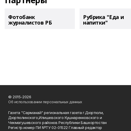
Партнеры
Фотобанк
Рубрика "Еда и
журналистов РБ
напитки"
© 2015-2026
Об использовании персональных данных
Газета "Сарманай" региональная газета г.Дюртюли,
Дюртюлинского,Илишевского Кушнаренковского и
Чекмагушевского районов Республики Башкортостан
Регистр.номер ПИ №ТУ 02-01522 Главный редактор