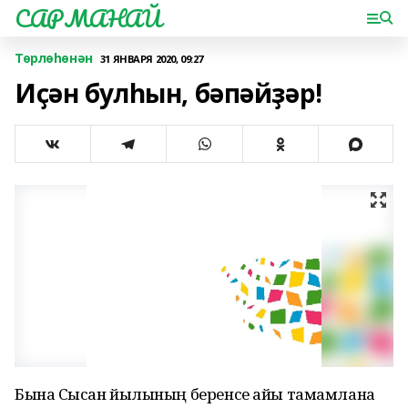
САРМАНАЙ
Төрлөһөнән
31 ЯНВАРЯ 2020, 09:27
Иҫән булһын, бәпәйҙәр!
Бына Сысҡан йылының беренсе айы тамамлана