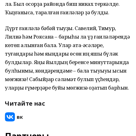
ла. Был осорҙа районда биш никах теркәлде.
Ҡыҙғанысҡа, тарҡалған ғаиләләр ҙә булды.
Дүрт ғаиләлә бәбәй тыуҙы. Савелий, Тимур,
Лилиә һәм Роксана – барыһы ла үҙ ғаиләләрендә
көтөп алынған бала. Улар ата-әсәләре,
туғандары һәм яҡындары өсөн иң яҡшы бүләк
булдылар. Яңы йылдың беренсе минуттарында
булһынмы, көндәрендәме – бала тыуыуы ысын
мөғжизә! Сабыйҙар сәләмәт булып үҫһендәр,
уларҙы ғүмерҙәре буйы мөғжизә оҙатып барһын.
Читайте нас