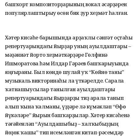
башҡорт композиторҙарының вокал әсәрҙәрен
популярлаштырыу өсөн бик ҙур хеҙмәт һалған.
Хәтер кисәһе барышында арҙаҡлы сәнғәт оҫтаһы
репертуарындағы йырҙар уның ауылдаштары –
мәҙәниәт йорто хеҙмәткәрҙәре Гөлфинә
Ишморатова һәм Илдар Гәрәев башҡарыуында
яңғыраны. Был көндө шулай уҡ “Көйнө таны”
музыкаль викторинаһы ла үткәрелде. Сарала
ҡатнашыусылар танылған ауылдаштары
репертуарындағы йырҙарҙы тиҙ арала танып
алып ҡына ҡалманы, үҙҙәре лә күмәкләп “Өфө
йүкәләре” йырын башҡарҙылар. Хәтер кисәһенә
тәғәйенләп “Ауылдашыбыҙ – халҡыбыҙҙың
йөҙөк ҡашы” тип исемләнгән китап-рәсемдәр