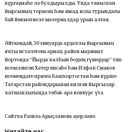
күргәҙмәһе лә булдырылды. Унда танылған
йырсының тормош һәм ижад юлы турындағы
бай йөкмәткеле материалдар урын алған.
Әйткәндәй, 30 ғинуарҙа арҙаҡлы йырсының
яҡты истәлегенә арнап, район мәҙәниәт
йортонда “Йырҙа ҡалһын беҙҙең ғүмерҙәр” тип
исемләнгән Хәтер кисәһе һәм Илфаҡ Смаков
исемендәге призға Башҡортостан һәм күрше
Татарстан райондарынан килгән йырсылар
ҡатнашлығында төбәк-ара конкурс үтә.
Сайтҡа Рәзилә Арыҫланова әҙерләне.
Читайте нас