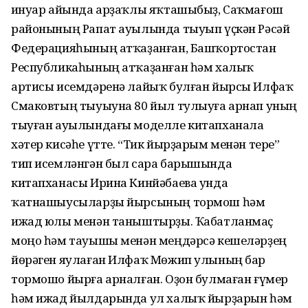
Ғинуар айында арҙаҡлы яҡташыбыҙ, Саҡмағош
районының Рапат ауылында тыуып үҫкән Рәсәй
Федерацияһының атҡаҙанған, Башҡортостан
Республикаһының атҡаҙанған һәм халыҡ
артисы исемдәренә лайыҡ булған йырсы Илфаҡ
Смаковтың тыуыуна 80 йыл тулыуға арнап уның
тыуған ауылындағы моделле китапханала
хәтер кисәһе үтте. “Тик йырҙарым менән тере”
тип исемләнгән был сара барышында
китапханасы Ирина Кинйәбаева унда
ҡатнашыусыларҙы йырсының тормош һәм
ижад юлы менән таныштырҙы. Ҡабатланмаҫ
моңо һәм тауышы менән меңдәрсә кешеләрҙең
йөрәген яулаған Илфаҡ Мөжип улының бар
тормошо йырға арналған. Оҙон булмаған ғүмер
һәм ижад йылдарында ул халыҡ йырҙарын һәм