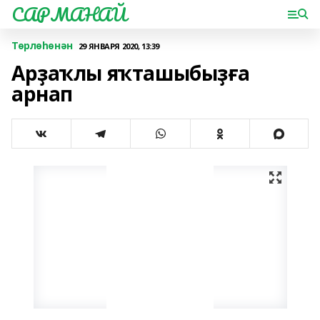
САРМАНАЙ
Төрлөһөнән
29 ЯНВАРЯ 2020, 13:39
Арҙаҡлы яҡташыбыҙға
арнап