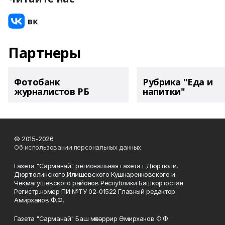
Партнеры
Фотобанк
Рубрика "Еда и
журналистов РБ
напитки"
© 2015-2026
Об использовании персональных данных
Газета "Сарманай" региональная газета г.Дюртюли,
Дюртюлинского,Илишевского Кушнаренковского и
Чекмагушевского районов Республики Башкортостан
Регистр.номер ПИ №ТУ 02-01522 Главный редактор
Амирханов Ф.Ф.
Газета "Сарманай" Баш мөхәррир Әмирханов Ф.Ф.