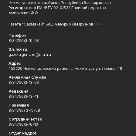
Чекмагушевского районов Республики Башкортостан
Регистр.номер ПИ №ТУ 02-01522 Главный редактор
Амирханов Ф.Ф.
Газета "Сарманай" Баш мөхәррир Әмирханов Ф.Ф.
Телефон
8(34796)3-10-58
Эл. почта
gazetaigenche@mail.ru
Адрес
452200 Чекмагушевский район, с. Чекмагуш, ул. Ленина, 49
Рекламная служба
8(34796)3-13-63
Редакция
8(34796)3-13-41
Приемная
8(34796) 3-10-58
Сотрудничество
8(34796)3-16-13
Отдел кадров