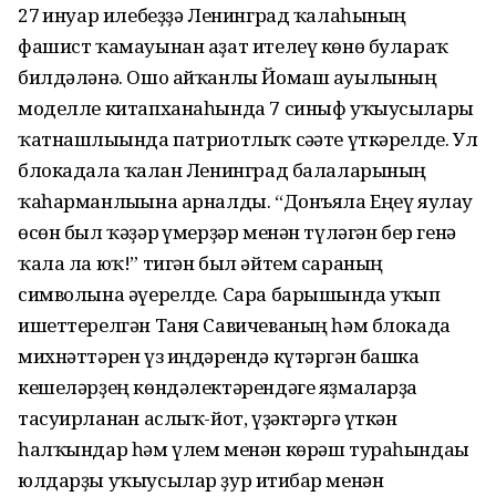
27 ғинуар илебеҙҙә Ленинград ҡалаһының
фашист ҡамауынан аҙат ителеү көнө булараҡ
билдәләнә. Ошо айҡанлы Йомаш ауылының
моделле китапханаһында 7 синыф уҡыусылары
ҡатнашлығында патриотлыҡ сәғәте үткәрелде. Ул
блокадала ҡалған Ленинград балаларының
ҡаһарманлығына арналды. “Донъяла Еңеү яулау
өсөн был ҡәҙәр ғүмерҙәр менән түләгән бер генә
ҡала ла юҡ!” тигән был әйтем сараның
символына әүерелде. Сара барышында уҡып
ишеттерелгән Таня Савичеваның һәм блокада
михнәттәрен үз иңдәрендә күтәргән башка
кешеләрҙең көндәлектәрендәге яҙмаларҙа
тасуирланған аслыҡ-йот, үҙәктәргә үткән
һалҡындар һәм үлем менән көрәш тураһындағы
юлдарҙы уҡыусылар ҙур иғтибар менән