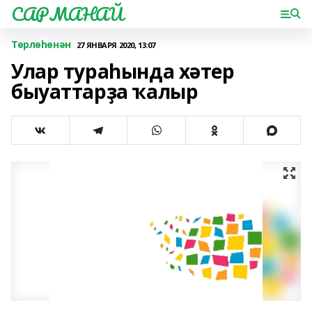
САРМАНАЙ
Төрлөһөнән
27 ЯНВАРЯ 2020, 13:07
Улар тураһында хәтер
быуаттарҙа ҡалыр