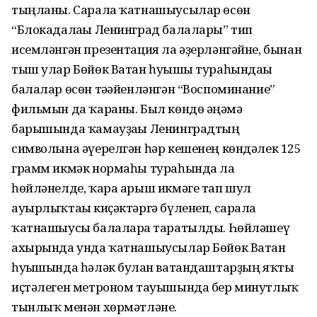
тыңланы. Сарала ҡатнашыусылар өсөн
“Блокадалағы Ленинград балалары” тип
исемләнгән презентация ла әҙерләнгәйне, бынан
тыш улар Бөйөк Ватан һуғышы тураһындағы
балалар өсөн тәғәйенләнгән “Воспоминание”
фильмын да ҡараны. Был көндө әңғәмә
барышында ҡамауҙағы Ленинградтың
символына әүерелгән һәр кешенең көндәлек 125
грамм икмәк нормаһы тураһында ла
һөйләнелде, ҡара арыш икмәге тап шул
ауырлыҡтағы киҫәктәргә бүленеп, сарала
ҡатнашыусы балаларға таратылды. Һөйләшеү
ахырында унда ҡатнашыусылар Бөйөк Ватан
һуғышында һәләк булған ватандаштарҙың яҡты
иҫтәлеген метроном тауышында бер минутлыҡ
тынлыҡ менән хөрмәтләне.