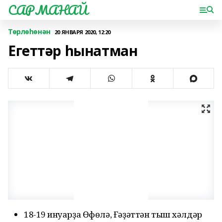
САРМАНАЙ
Төрлөһөнән
20 ЯНВАРЯ 2020, 12:20
Егеттәр һынатман
18-19 ғинуарҙа Өфөлә, Ғәҙәттән тыш хәлдәр