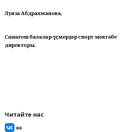
Луиза Абдрахманова,
Саҡмағош балалар-үҫмерҙәр спорт мәктәбе
директоры.
Читайте нас