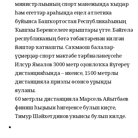
министрлығының спорт манежында ҡыҙҙар
һәм егеттәр араһында еңел атлетика
буйынса Башҡортостан Республикаһының
Ҡышҡы Беренселеге ярыштары үтте. Бәйгелә
республиканың бөтә төбәктәренән килгән
йәштәр ҡатнашты. Саҡмағош балалар-
үҫмерҙәр спорт мәктәбе тәрбиәләнеүсеһе
Илсур Ямалов 3000 метр оҙонлоҡҡа йүгереү
дистанцияһында – икенсе, 1500 метрлы
дистанцияла призлы өсөнсө урынды
яуланы.
60 метрлы дистанцияла Марсель Айытбаев
финиш һыҙығын һигеҙенсе булып киҫте,
Тимур Шәйхетдинов унынсы булып килде.