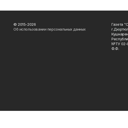
© 2015-2026
Газета "
Об использовании персональных данных
г.Дюртю
Кушнарен
Республи
№ТУ 02-0
Ф.Ф.