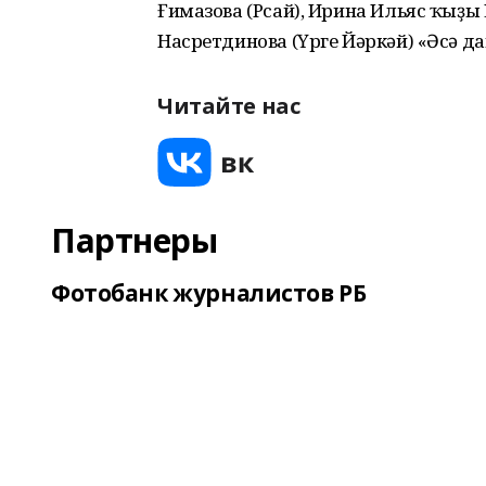
Ғимазова (Рсай), Ирина Ильяс ҡыҙы
Насретдинова (Үрге Йәркәй) «Әсә д
Читайте нас
Партнеры
Фотобанк журналистов РБ