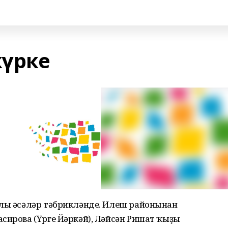
күрке
алы әсәләр тәбрикләнде. Илеш районынан
сирова (Үрге Йәркәй), Ләйсән Ришат ҡыҙы