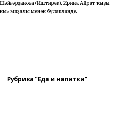
 Шәйғәрҙанова (Иштирәк), Ирина Айрат ҡыҙы
аны» миҙалы менән бүләкләнде.
Рубрика "Еда и напитки"