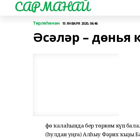
САРМАНАЙ
Төрлөһөнән
15 ЯНВАРЯ 2020, 06:46
Әсәләр – дөнья 
Өфө ҡалаһында бер төркөм күп бал
(һулдан уңға) Алһыу Фәрих ҡыҙы Ба