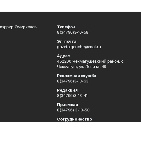
өхәррир Әмирханов
Телефон
8(34796)3-10-58
Эл. почта
gazetaigenche@mail.ru
Адрес
452200 Чекмагушевский район, с.
Чекмагуш, ул. Ленина, 49
Рекламная служба
8(34796)3-13-63
Редакция
8(34796)3-13-41
Приемная
8(34796) 3-10-58
Сотрудничество
8(34796)3-16-13
Отдел кадров
8(34796) 3-13-63