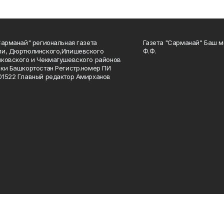
Сарманай" региональная газета
Газета "Сарманай" Баш м
ли, Дюртюлинского,Илишевского
Ф.Ф.
ковского и Чекмагушевского районов
ки Башкортостан Регистр.номер ПИ
1522 Главный редактор Амирханов