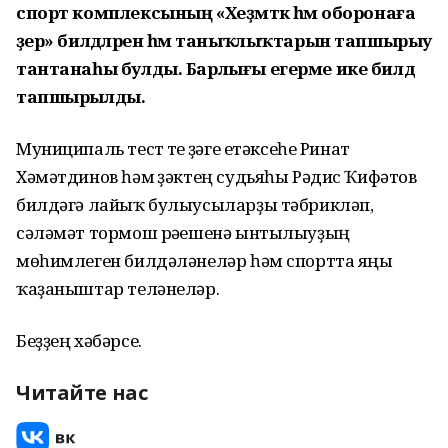
спорт комплексының «Хеҙмәткә һәм оборонаға
әҙер» билдәләрен һәм таныҡлыҡтарын тапшырыу
тантанаһы булды. Барлығы егерме ике билдә
тапшырылды.
Муниципаль тест үтеү үҙәге етәксеһе Ринат
Хәмәтдинов һәм үҙәктең судьяһы Рәдис Ҡифәтов
билдәгә лайыҡ булыусыларҙы тәбрикләп,
сәләмәт тормош рәүешенә ынтылыуҙың
мөһимлеген билдәләнеләр һәм спортта яңы
ҡаҙаныштар теләнеләр.
Беҙҙең хәбәрсе.
Читайте нас