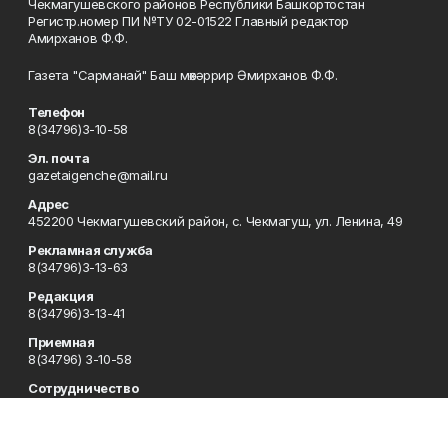
Чекмагушевского районов Республики Башкортостан
Регистр.номер ПИ №ТУ 02-01522 Главный редактор
Амирханов Ф.Ф.
Газета "Сарманай" Баш мөхәррир Әмирханов Ф.Ф.
Телефон
8(34796)3-10-58
Эл. почта
gazetaigenche@mail.ru
Адрес
452200 Чекмагушевский район, с. Чекмагуш, ул. Ленина, 49
Рекламная служба
8(34796)3-13-63
Редакция
8(34796)3-13-41
Приемная
8(34796) 3-10-58
Сотрудничество
8(34796)3-16-13
Отдел кадров