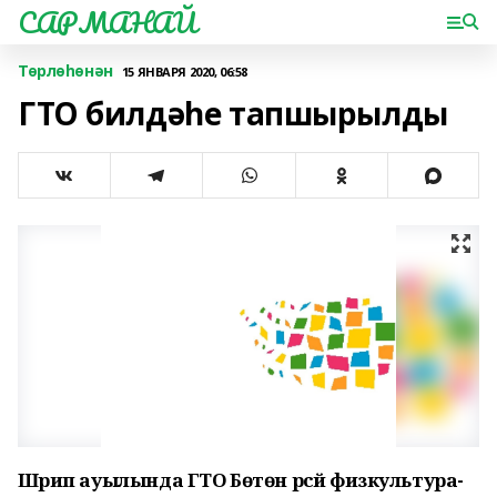
САРМАНАЙ
Төрлөһөнән
15 ЯНВАРЯ 2020, 06:58
ГТО билдәһе тапшырылды
Шәрип ауылында ГТО Бөтөн рәсәй физкультура-