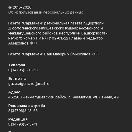
© 2015-2026
Об использовании персональных данных
Газета "Сарманай" региональная газета г.Дюртюли,
Дюртюлинского,Илишевского Кушнаренковского и
Чекмагушевского районов Республики Башкортостан
Регистр.номер ПИ №ТУ 02-01522 Главный редактор
Амирханов Ф.Ф.
Газета "Сарманай" Баш мөхәррир Әмирханов Ф.Ф.
Телефон
8(34796)3-10-58
Эл. почта
gazetaigenche@mail.ru
Адрес
452200 Чекмагушевский район, с. Чекмагуш, ул. Ленина, 49
Рекламная служба
8(34796)3-13-63
Редакция
8(34796)3-13-41