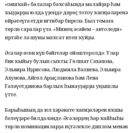
«Ҡояшҡай» балалар баҡсаһында малайҙар һәм
ҡыҙҙарҙы юлда үҙеңде дөрөҫ тотоу ҡағиҙәләренә
өйрәтеүгә етди иғтибар бирелә. Был темаға
төрлө саралар үтә. «Минең әсәйем – автоледи»
иртәһе лә шуны маҡсат итеп ҡуйҙы.
Әсәләр өсөн күп бәйгеләр ойошторолдо. Улар
бик ҡыйыу булып сыҡты. Гөлшат Сәхәпова,
Эльвира Иҙрисова, Людмила Вәлиева, Эльвира
Ахунова, Айгөл Арыҫланова һәм Лена
Ғәләүетдинова барлыҡ һынауҙарҙы уңышлы
үтте.
Барыһының да юл хәрәкәте ҡағиҙәләрен яҡшы
белеүҙәре билдәләнде. Әсәләрҙең һәр ҡайһыһы
төрлө номинацияларҙа иҫтәлекле диплом менән