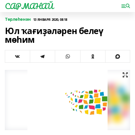
САРМАНАЙ
Төрлөһөнән
13 ЯНВАРЯ 2020, 08:18
Юл ҡағиҙәләрен белеү
мөһим