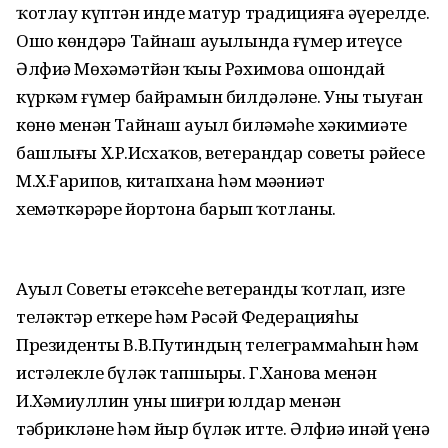
ҡотлау күптән инде матур традицияға әүерелде.
Ошо көндәрҙә Тайнаш ауылында ғүмер итеүсе
Әлфиә Мөхәмәтйән ҡыҙы Рәхимова ошондай
күркәм ғүмер байрамын билдәләне. Уны тыуған
көнө менән Тайнаш ауыл биләмәһе хәкимиәте
башлығы Х.Р.Исхаҡов, ветерандар советы рәйесе
М.Х.Ғарипов, китапхана һәм мәҙәниәт
хеҙмәткәрҙәре йортона барып ҡотланы.
Ауыл Советы етәксеһе ветеранды ҡотлап, изге
теләктәр еткерҙе һәм Рәсәй Федерацияһы
Президенты В.В.Путиндың телеграммаһын һәм
истәлекле бүләк тапшырҙы. Г.Ханова менән
И.Хәмиҙуллин уны шиғри юлдар менән
тәбрикләне һәм йыр бүләк итте. Әлфиә инәй үҙенә