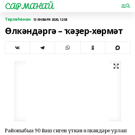
САРМАНАЙ
Төрлөһөнән
13 ЯНВАРЯ 2020, 12:58
Өлкәндәргә – ҡәҙер-хөрмәт
Районыбыҙҙа 90 йәш сиген үткән өлкәндәрҙе ҙурлап