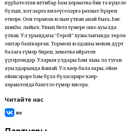
күрһәтелгән иғтибар һәм хөрмәткә бик тә күңеле
булып, ҡотларға килеүселәргә рәхмәт һүҙҙәрен
еткерҙе. Оҙон тормош юлын үткән апай быға, һис
шикһеҙ, лайыҡ. Уның бөтә ғүмере ошо ауылда
үткән. Ул урындағы “Герой” хужалығында төрлө
эштәр башҡарған. Тормош юлдашы менән дүрт
балаға ғүмер биреп, хеҙмәткә өйрәтеп
үҫтергәндәр. Уларҙын улдары һәм ҡыҙы ла туған
ауылдарында йәшәй. Ул хәҙер балалары, ейән-
ейәнсәрҙәре һәм бүлә-бүләсәрҙәре ҡәҙер-
хөрмәтендә бәхетле ғүмер кисерә.
Читайте нас