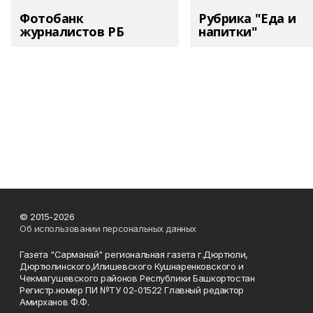
Фотобанк
Рубрика "Еда и
журналистов РБ
напитки"
© 2015-2026
Об использовании персональных данных
Газета "Сарманай" региональная газета г.Дюртюли,
Дюртюлинского,Илишевского Кушнаренковского и
Чекмагушевского районов Республики Башкортостан
Регистр.номер ПИ №ТУ 02-01522 Главный редактор
Амирханов Ф.Ф.