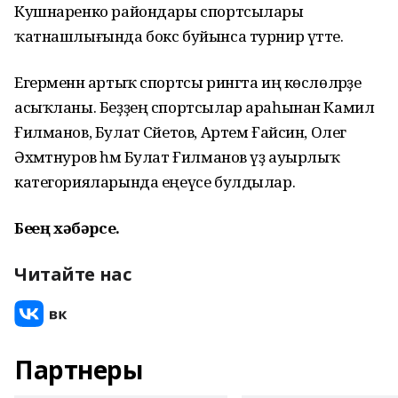
Кушнаренко райондары спортсылары
ҡатнашлығында бокс буйынса турнир үтте.
Егерменән артыҡ спортсы рингта иң көслөләрҙе
асыҡланы. Беҙҙең спортсылар араһынан Камил
Ғилманов, Булат Сәйетов, Артем Ғайсин, Олег
Әхмәтнуров һәм Булат Ғилманов үҙ ауырлыҡ
категорияларында еңеүсе булдылар.
Беҙҙең хәбәрсе.
Читайте нас
Партнеры