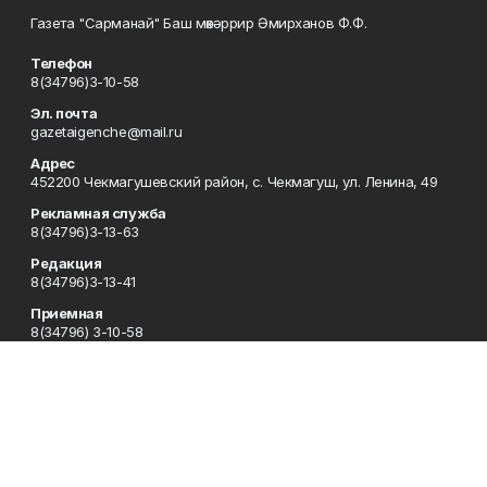
Газета "Сарманай" Баш мөхәррир Әмирханов Ф.Ф.
Телефон
8(34796)3-10-58
Эл. почта
gazetaigenche@mail.ru
Адрес
452200 Чекмагушевский район, с. Чекмагуш, ул. Ленина, 49
Рекламная служба
8(34796)3-13-63
Редакция
8(34796)3-13-41
Приемная
8(34796) 3-10-58
Сотрудничество
8(34796)3-16-13
Отдел кадров
8(34796) 3-13-63