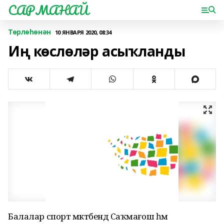
САРМАНАЙ
Төрлөһөнән
10 ЯНВАРЯ 2020, 08:34
Иң көслөләр асыҡланды
Балалар спорт мәктәбендә Саҡмағош һәм