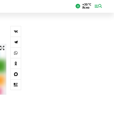
+30 °С
Ясно