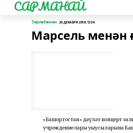
САРМАНАЙ
Төрлөһөнән
20 ДЕКАБРЯ 2019, 13:34
Марсель менән 
«Башҡортостан» дәүләт концерт зал
учреждениелары уҡыусыларына Ба