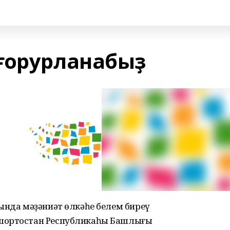
ғорурланабыҙ
ында мәҙәниәт өлкәһе белем биреү
шҡортостан Республикаһы Башлығы