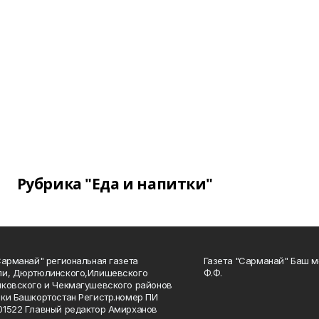
Рубрика "Еда и напитки"
Сарманай" региональная газета
Газета "Сарманай" Баш м
ли, Дюртюлинского,Илишевского
Ф.Ф.
ковского и Чекмагушевского районов
ки Башкортостан Регистр.номер ПИ
1522 Главный редактор Амирханов