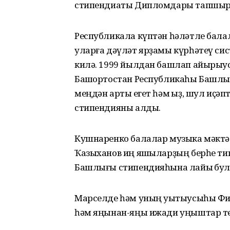
стипендиаты Дипломдары тапшыр
Республикала күптән һәләтле бала
уларға дәүләт ярҙамы күрһәтеү си
килә. 1999 йылдан башлап айырыус
Башҡортостан Республикаһы Башлығ
меңдән артыҡ егет һәм ҡыҙ, шул иҫә
стипендияны алды.
Кушнаренко балалар музыка мәктә
Ҡазыханов иң яҡшыларҙың берһе ти
Башлығы стипендияһына лайыҡ бул
Марселде һәм уның уҡытыусыһы Фиҙ
һәм яңынан-яңы ижади уңыштар те