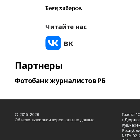
Беҙҙең хәбәрсе.
Читайте нас
Партнеры
Фотобанк журналистов РБ
© 2015-2026
Газета "
Об использовании персональных данных
г.Дюртю
Кушнарен
Республи
№ТУ 02-0