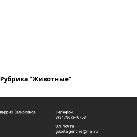
Рубрика "Животные"
өхәррир Әмирханов
Телефон
8(34796)3-10-58
Эл. почта
gazetaigenche@mail.ru