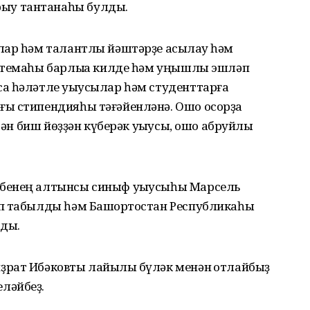
ыу тантанаһы булды.
лар һәм талантлы йәштәрҙе асыҡлау һәм
стемаһы барлыҡҡа килде һәм уңышлы эшләп
а һәләтле уҡыусылар һәм студенттарға
ы стипендияһы тәғәйенләнә. Ошо осорҙа
птән биш йөҙҙән күберәк уҡыусы, ошо абруйлы
бенең алтынсы синыф уҡыусыһы Марсель
п табылды һәм Башҡортостан Республикаһы
ды.
рат Ибәковты лайыҡлы бүләк менән ҡотлайбыҙ
ләйбеҙ.