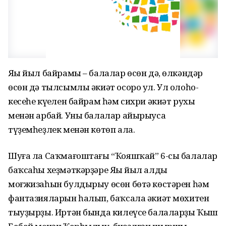
Яңы йыл байрамы – балалар өсөн дә, өлкәндәр
өсөн дә тылсымлы әкиәт осоро ул. Ул олоһо-
кесеһе күңелен байрам һәм сихри әкиәт рухы
менән арбай. Уны балалар айырыуса
түҙемһеҙлек менән көтөп ала.
Шуға ла Саҡмағоштағы “Ҡояшҡай” 6-сы балалар
баҡсаһы хеҙмәткәрҙәре Яңы йыл алды
моғжизаһын булдырыу өсөн бөтә көстәрен һәм
фантазияларын һалып, баҡсала әкиәт мөхитен
тыуҙырҙы. Иртән бында килеүсе балаларҙы Ҡыш