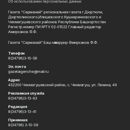
Об использовании персональных данных
Газета "Сарманай" региональная газета г.Дюртюли,
Дюртюлинского,Илишевского Кушнаренковского и
Чекмагушевского районов Республики Башкортостан
Регистр.номер ПИ №ТУ 02-01522 Главный редактор
Амирханов Ф.Ф.
Газета "Сарманай" Баш мөхәррир Әмирханов Ф.Ф.
Телефон
8(34796)3-10-58
Эл. почта
gazetaigenche@mail.ru
Адрес
452200 Чекмагушевский район, с. Чекмагуш, ул. Ленина, 49
Рекламная служба
8(34796)3-13-63
Редакция
8(34796)3-13-41
Приемная
8(34796) 3-10-58