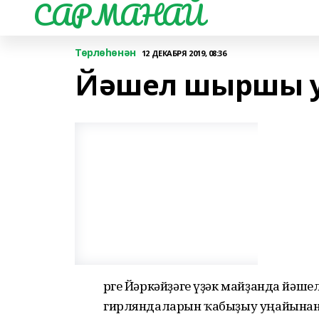
САРМАНАЙ
Төрлөһөнән
12 ДЕКАБРЯ 2019, 08:36
Йәшел шыршы у
Үрге Йәркәйҙәге үҙәк майҙанда йәш
гирляндаларын ҡабыҙыу уңайынан с