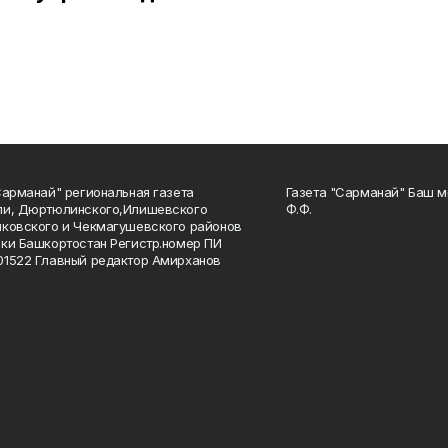
Сарманай" региональная газета
Газета "Сарманай" Баш м
ли, Дюртюлинского,Илишевского
Ф.Ф.
ковского и Чекмагушевского районов
ки Башкортостан Регистр.номер ПИ
1522 Главный редактор Амирханов