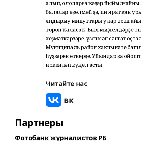
алып, ололарға ҡәҙәр йыйылғайны,
балалар өҙөлмәй ҙә, иң яратҡан у
яндырыу минуттары улар өсөн айы
тороп ҡаласаҡ. Был миҙгелдәрҙе о
хеҙмәткәрҙәре, үзешсән сәнғәт оҫ
Муниципаль район хакимиәте баш
һүҙҙәрен еткерҙе. Уйындар ҙа ойош
иркенләп күңел асты.
Читайте нас
Партнеры
Фотобанк журналистов РБ