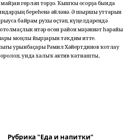
 майҙан гөрләп торҙо. Ҡышҡы осорҙа бында
рындарҙың береһенә әйләнә. Ә шыршы уттарын
рыуса байрам рухы өҫтәп, күңелдәрендә
нотолмаҫлык итәр өсөн район мәҙәниәт һарайы
талары моңлы йырҙарын тәҡдим итте.
лығы урынбаҫары Рәмил Хәйертдинов ҡотлау
торолоп, унда халыҡ актив ҡатнашты,
Рубрика "Еда и напитки"