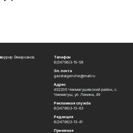
өхәррир Әмирханов
Телефон
8(34796)3-10-58
Эл. почта
gazetaigenche@mail.ru
Адрес
452200 Чекмагушевский район, с.
Чекмагуш, ул. Ленина, 49
Рекламная служба
8(34796)3-13-63
Редакция
8(34796)3-13-41
Приемная