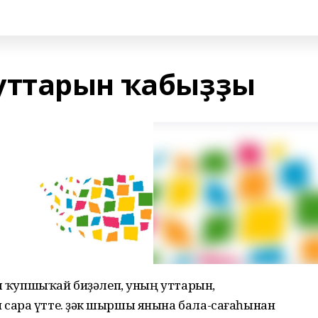
ттарын ҡабыҙҙы
ел ҡупшыҡай биҙәлеп, уның уттарын,
ара үтте. Үҙәк шыршы янына бала-сағаһынан