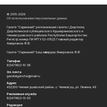
© 2015-2026
Об использовании персональных данных
Газета "Сарманай" региональная газета г.Дюртюли,
Дюртюлинского,Илишевского Кушнаренковского и
Чекмагушевского районов Республики Башкортостан
Регистр.номер ПИ №ТУ 02-01522 Главный редактор
Амирханов Ф.Ф.
Газета "Сарманай" Баш мөхәррир Әмирханов Ф.Ф.
Телефон
8(34796)3-10-58
Эл. почта
gazetaigenche@mail.ru
Адрес
452200 Чекмагушевский район, с. Чекмагуш, ул. Ленина, 49
Рекламная служба
8(34796)3-13-63
Редакция