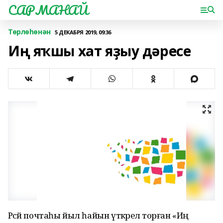
САРМАНАЙ
Төрлөһөнән
5 ДЕКАБРЯ 2019, 09:36
Иң яҡшы хат яҙыу дәресе
Рәсәй почтаһы йыл һайын үткәрелә торған «Иң