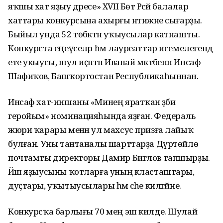
яҡшы хат яҙыу дәресе» XVII Бөтә Рәсәй балалар
хаттары конкурсына ахырғы нәтижәне сығарҙы.
Быйыл унда 52 төбәктән уҡыусылар катнашты.
Конкурста еңеүселәр һәм лауреаттар исемелегендә
ете укыусы, шул иҫәптән Иванай мәктәбенән Инсаф
Шафиҡов, Башҡортостан Республикаһыннан.
Инсаф хат-иншаны «Минең яратҡан әҙәби
геройым» номинацияһында яҙған. Федераль
жюри ҡарары менән ул махсус призға лайыҡ
булған. Уны тантаналы шарттарҙа Дүртөйлө
почтамты директоры Дамир Биглов тапшырҙы.
Йәш яҙыусыны ҡотларға уның класташтары,
дуҫтары, уҡытыусылары һәм әсәһе килгәйне.
Конкурсҡа барлығы 70 мең эш килде. Шулай