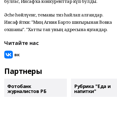
булғас, Инсафҡа конкуренттар күп булды.
Әсәһе һөйләүенсә, теманы тиз һайлап алғандар.
Инсаф әйткән: "Миңә Агния Барто шиғырынан Вовка
оҡшаны". "Хатты тап уның адресына яҙғандар.
Читайте нас
Партнеры
Фотобанк
Рубрика "Еда и
журналистов РБ
напитки"