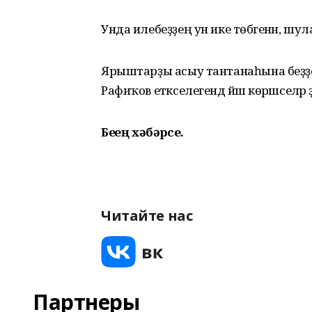
Унда илебеҙҙең ун ике төбәгенән, ш
Ярыштарҙы асыу тантанаһына беҙҙең
Рафиҡов етәкселегендә йәш көрәшселәр ҙ
Беҙҙең хәбәрсе.
Читайте нас
Партнеры