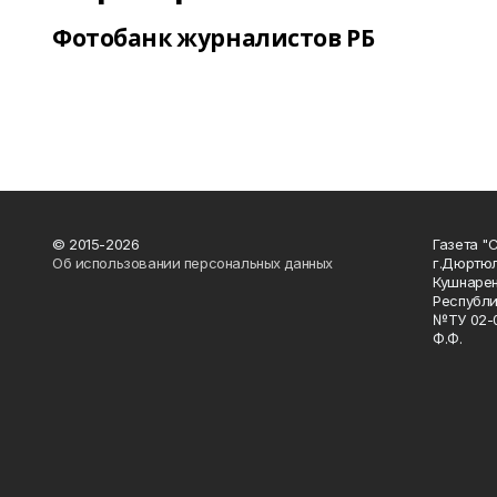
Фотобанк журналистов РБ
© 2015-2026
Газета "
Об использовании персональных данных
г.Дюртю
Кушнарен
Республи
№ТУ 02-0
Ф.Ф.