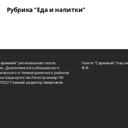
Рубрика "Еда и напитки"
Сарманай" региональная газета
Газета "Сарманай" Баш м
ли, Дюртюлинского,Илишевского
Ф.Ф.
ковского и Чекмагушевского районов
ки Башкортостан Регистр.номер ПИ
1522 Главный редактор Амирханов