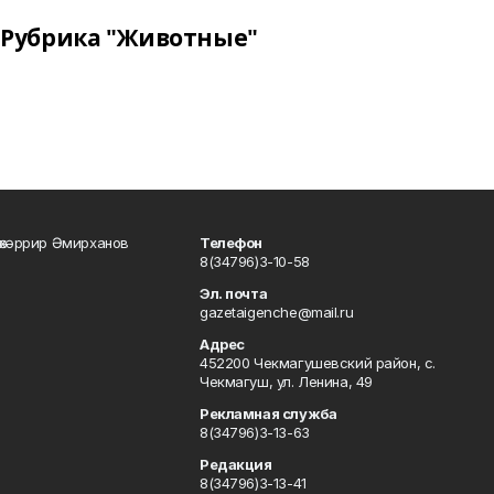
Рубрика "Животные"
өхәррир Әмирханов
Телефон
8(34796)3-10-58
Эл. почта
gazetaigenche@mail.ru
Адрес
452200 Чекмагушевский район, с.
Чекмагуш, ул. Ленина, 49
Рекламная служба
8(34796)3-13-63
Редакция
8(34796)3-13-41