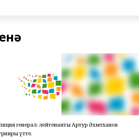
енә
 полиция генерал-лейтенанты Артур Әхмәтханов
турниры үтте.