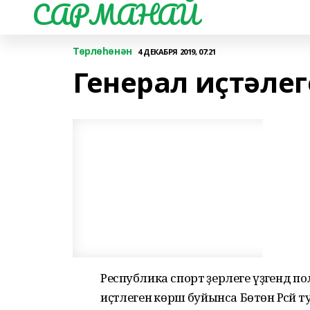
САРМАНАЙ
Төрлөһөнән
4 ДЕКАБРЯ 2019, 07:21
Генерал иҫтәлег
Республика спорт әҙерлеге үҙәгендә
иҫтәлегенә көрәш буйынса Бөтөн Рәсәй 