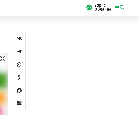
+28 °С
Облачно