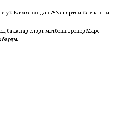
улай уҡ Ҡазахстандан 253 спортсы ҡатнашты.
 балалар спорт мәктәбенән тренер Марс
ә барҙы.