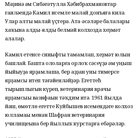
Мәҙинә һәм Сибәғәтулла Хәбибрахмановтар
ғаиләһендә Камил исемле малай донъяға килә.
Улар алты малай үҫтерә. Ата-әсәләре балалары
хаҡына алды-ялды белмәй колхозда хеҙмәт
һалалар.
Камил етенсе синыфты тамамлап, хеҙмәт юлын
башлай. Башта ололарға орлоҡ сәсеүҙә һәм уңыш
йыйыуҙа ярҙамлашһа, бер аҙҙан уны тимерсе
ярҙамсы итеп тәғәйенләйҙәр. Егеттећ
тырышлығын күреп, ветеринария врачы
ярҙамсыһы вазифаһын тәҡдим итә. 1961 йылда
йәш, өмөтлө егетте Куйбышев исемендәге колхоз
юлламаһы менән Шафран ветеринария
училищеһына бер йыллыҡ курстарға ебәрәләр.