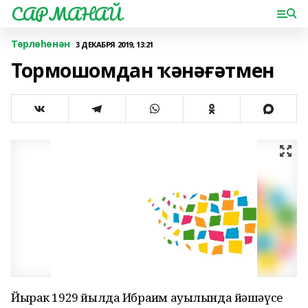
САРМАНАЙ
Төрлөһөнән
3 ДЕКАБРЯ 2019, 13:21
Тормошомдан ҡәнәғәтмен
Йырак 1929 йылда Ибраһим ауылында йәшәүсе