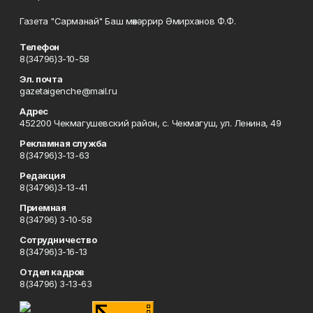
Газета "Сарманай" Баш мөхәррир Әмирханов Ф.Ф.
Телефон
8(34796)3-10-58
Эл. почта
gazetaigenche@mail.ru
Адрес
452200 Чекмагушевский район, с. Чекмагуш, ул. Ленина, 49
Рекламная служба
8(34796)3-13-63
Редакция
8(34796)3-13-41
Приемная
8(34796) 3-10-58
Сотрудничество
8(34796)3-16-13
Отдел кадров
8(34796) 3-13-63