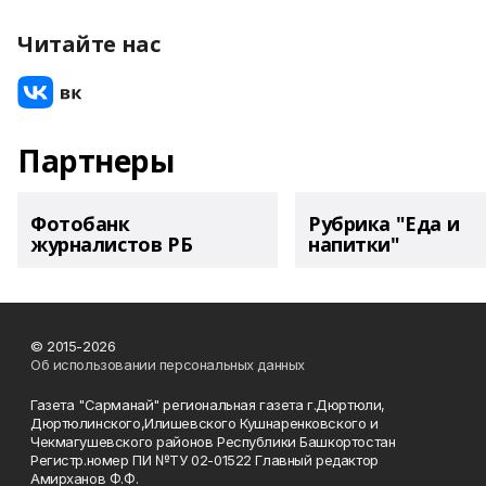
Читайте нас
Партнеры
Фотобанк
Рубрика "Еда и
журналистов РБ
напитки"
© 2015-2026
Об использовании персональных данных
Газета "Сарманай" региональная газета г.Дюртюли,
Дюртюлинского,Илишевского Кушнаренковского и
Чекмагушевского районов Республики Башкортостан
Регистр.номер ПИ №ТУ 02-01522 Главный редактор
Амирханов Ф.Ф.