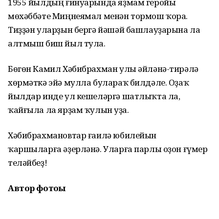
1955 йылдың ғинуарында яҙмам геройы
мөхәббәте Миңнеямал менән тормош ҡора.
Тиҙҙән уларҙын бергә йәшәй башлауҙарына ла
алтмыш биш йыл тула.
Бөгөн Камил Хәбибрахман улы әйләнә-тирәлә
хөрмәткә эйә мулла булараҡ билдәле. Оҙаҡ
йылдар инде ул кешеләргә шатлыҡта ла,
ҡайғыла ла ярҙам ҡулын һуҙа.
Хәбибрахмановтар ғаилә юбилейын
ҡаршыларға әҙерләнә. Уларға парлы оҙон ғүмер
теләйбеҙ!
Автор фотоһы