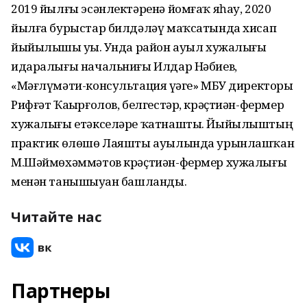
2019 йылғы эсәнлектәренә йомғаҡ яһау, 2020
йылға бурыстар билдәләү маҡсатында хисап
йыйылышы уҙҙы. Унда район ауыл хужалығы
идаралығы начальниғы Илдар Нәбиев,
«Мәғлүмәти-консультация үҙәге» МБУ директоры
Рифғәт Ҡаҙырғолов, белгестәр, крәҫтиән-фермер
хужалығы етәкселәре ҡатнашты. Йыйылыштың
практик өлөшө Лаяшты ауылында урынлашҡан
М.Шәймөхәммәтов крәҫтиән-фермер хужалығы
менән танышыуҙан башланды.
Читайте нас
Партнеры