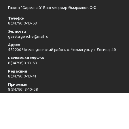
Газета "Сарманай" Баш мөхәррир Әмирханов Ф.Ф.
Телефон
8(34796)3-10-58
Эл. почта
gazetaigenche@mail.ru
Адрес
452200 Чекмагушевский район, с. Чекмагуш, ул. Ленина, 49
Рекламная служба
8(34796)3-13-63
Редакция
8(34796)3-13-41
Приемная
8(34796) 3-10-58
Сотрудничество
8(34796)3-16-13
Отдел кадров
8(34796) 3-13-63