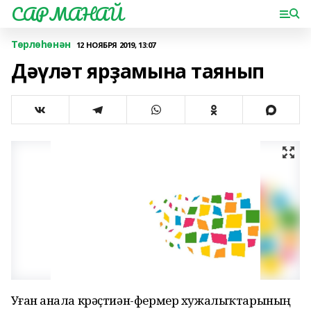
САРМАНАЙ
Төрлөһөнән
12 НОЯБРЯ 2019, 13:07
Дәүләт ярҙамына таянып
Уҙған аҙнала крәҫтиән-фермер хужалыҡтарының