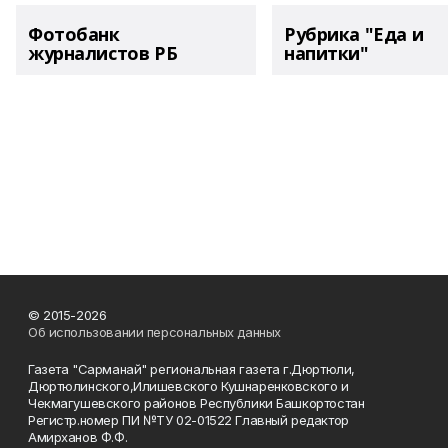
Фотобанк
Рубрика "Еда и
журналистов РБ
напитки"
© 2015-2026
Об использовании персональных данных
Газета "Сарманай" региональная газета г.Дюртюли,
Дюртюлинского,Илишевского Кушнаренковского и
Чекмагушевского районов Республики Башкортостан
Регистр.номер ПИ №ТУ 02-01522 Главный редактор
Амирханов Ф.Ф.