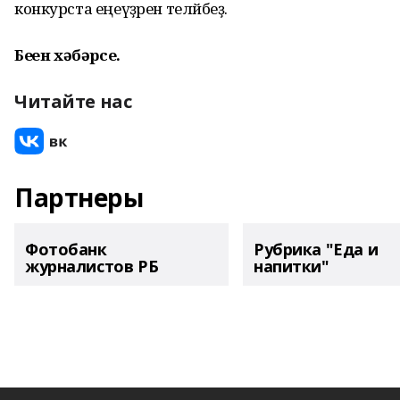
конкурста еңеүҙәрен теләйбеҙ.
Беҙҙен хәбәрсе.
Читайте нас
Партнеры
Фотобанк
Рубрика "Еда и
журналистов РБ
напитки"