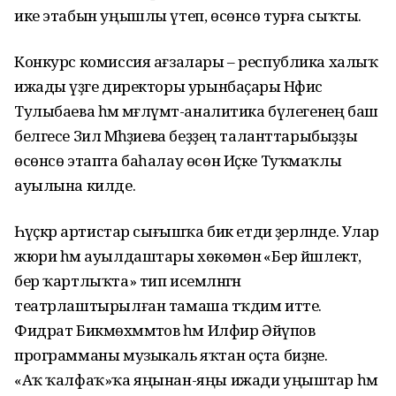
ике этабын уңышлы үтеп, өсөнсө турға сыҡты.
Конкурс комиссия ағзалары – республика халыҡ
ижады үҙәге директоры урынбаҫары Нәфисә
Тулыбаева һәм мәғлүмәт-аналитика бүлегенең баш
белгесе Зилә Мәһәҙиева беҙҙең таланттарыбыҙҙы
өсөнсө этапта баһалау өсөн Иҫке Туҡмаҡлы
ауылына килде.
Һәүәҫкәр артистар сығышҡа бик етди әҙерләнде. Улар
жюри һәм ауылдаштары хөкөмөнә «Бер йәшлектә,
бер ҡартлыҡта» тип исемләнгән
театрлаштырылған тамаша тәҡдим итте.
Фидрат Бикмөхәммәтов һәм Илфир Әйүпов
программаны музыкаль яҡтан оҫта биҙәне.
«Аҡ ҡалфаҡ»ҡа яңынан-яңы ижади уңыштар һәм