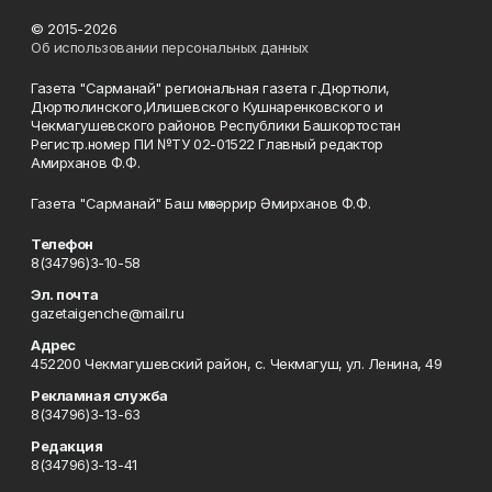
© 2015-2026
Об использовании персональных данных
Газета "Сарманай" региональная газета г.Дюртюли,
Дюртюлинского,Илишевского Кушнаренковского и
Чекмагушевского районов Республики Башкортостан
Регистр.номер ПИ №ТУ 02-01522 Главный редактор
Амирханов Ф.Ф.
Газета "Сарманай" Баш мөхәррир Әмирханов Ф.Ф.
Телефон
8(34796)3-10-58
Эл. почта
gazetaigenche@mail.ru
Адрес
452200 Чекмагушевский район, с. Чекмагуш, ул. Ленина, 49
Рекламная служба
8(34796)3-13-63
Редакция
8(34796)3-13-41