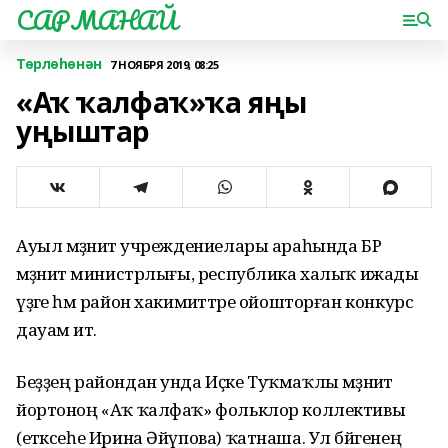
САРМАНАЙ
Төрлөһөнән
7 НОЯБРЯ 2019, 08:25
«Аҡ ҡалфаҡ»ҡа яңы
уңыштар
Ауыл мәҙәниәт учреждениелары араһында БР
мәҙәниәт министрлығы, республика халыҡ ижады
үҙәге һәм район хакимиәттәре ойошторған конкурс
дауам итә.
Беҙҙең райондан унда Иҫке Туҡмаҡлы мәҙәниәт
йортоноң «Аҡ ҡалфаҡ» фольклор коллективы
(етәксеһе Ирина Әйүпова) ҡатнаша. Ул бәйгенең