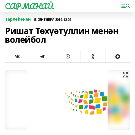
САРМАНАЙ
Төрлөһөнән
18 СЕНТЯБРЯ 2019, 12:02
Ришат Төхүәтуллин менән
волейбол