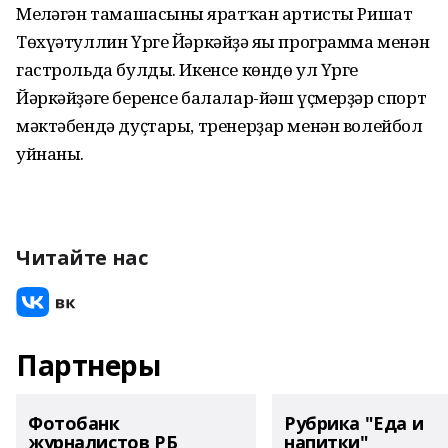
Меңләгән тамашасының яратҡан артисты Ришат
Төхүәтуллин Үрге Йәркәйҙә яңы программа менән
гастрольда булды. Икенсе көндө ул Үрге
Йәркәйҙәге беренсе балалар-йәш үҫмерҙәр спорт
мәктәбендә дуҫтары, тренерҙар менән волейбол
уйнаны.
Читайте нас
Партнеры
Фотобанк
Рубрика "Еда и
журналистов РБ
напитки"