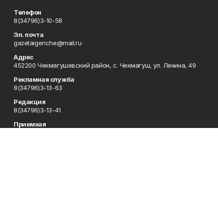
Телефон
8(34796)3-10-58
Эл. почта
gazetaigenche@mail.ru
Адрес
452200 Чекмагушевский район, с. Чекмагуш, ул. Ленина, 49
Рекламная служба
8(34796)3-13-63
Редакция
8(34796)3-13-41
Приемная
8(34796) 3-10-58
Сотрудничество
8(34796)3-16-13
Отдел кадров
8(34796) 3-13-63