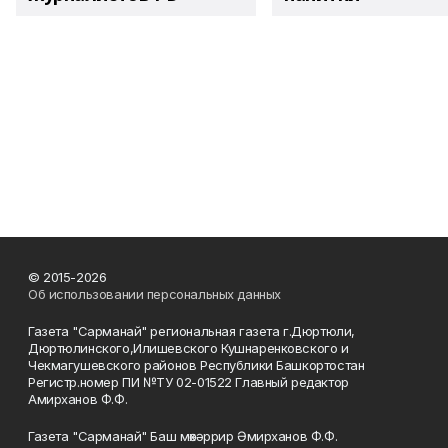
© 2015-2026
Об использовании персональных данных
Газета "Сарманай" региональная газета г.Дюртюли,
Дюртюлинского,Илишевского Кушнаренковского и
Чекмагушевского районов Республики Башкортостан
Регистр.номер ПИ №ТУ 02-01522 Главный редактор
Амирханов Ф.Ф.
Газета "Сарманай" Баш мөхәррир Әмирханов Ф.Ф.