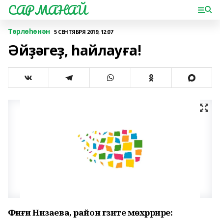
САРМАНАЙ
Төрлөһөнән
5 СЕНТЯБРЯ 2019, 12:07
Әйҙәгеҙ, һайлауға!
Фәнғиә Низаева, район гәзите мөхәррире: