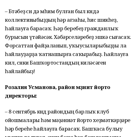
– Бөтәбеҙ өсөн дә мөһим булған был көндә
коллективыбыҙҙың һәр ағзаһы, һис шикһеҙ,
һайлауға барасаҡ. Һәр беребеҙ гражданлыҡ
бурысын үтәйәсәк. Хәбәрселәребеҙ эшкә сығасаҡ.
Форсаттан файҙаланып, уҡыусыларыбыҙҙы ла
һайлауҙарҙа ҡатнашырға саҡырабыҙ. Һайлауға
кил, сөнки Башҡортостандың киләсәген
һайлайбыҙ!
Розалия Усманова, район мәҙәниәт йорто
директоры:
– 8 сентябрь көндө райондың барлыҡ клуб
ойошмалары һәм мәҙәниәт йорто хеҙмәткәрҙәре
һәр береһе һайлауға барасаҡ. Башҡаса булыу