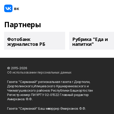
Партнеры
Фотобанк
Рубрика "Еда и
журналистов РБ
напитки"
© 2015-2026
Об использовании персональных данных
Газета "Сарманай" региональная газета г.Дюртюли,
Дюртюлинского,Илишевского Кушнаренковского и
Чекмагушевского районов Республики Башкортостан
Регистр.номер ПИ №ТУ 02-01522 Главный редактор
Амирханов Ф.Ф.
Газета "Сарманай" Баш мөхәррир Әмирханов Ф.Ф.