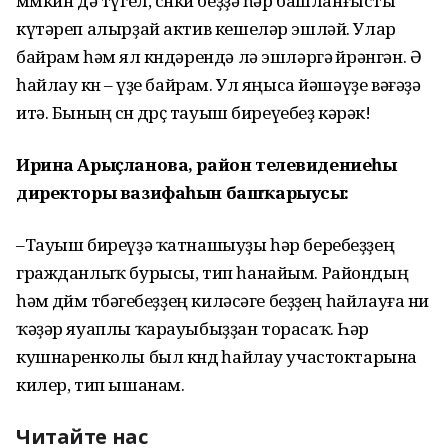
мөмкин дә түгел, сөнки беҙҙә һәр башланғысты
күтәреп алырҙай актив кешеләр эшләй. Улар
байрам һәм ял көндәрендә лә эшләргә өйрәнгән. Ә
һайлау көнө – үҙе байрам. Ул яңыса йәшәүҙе вәғәҙә
итә. Бының өсөн дөрөҫ тауыш биреүебеҙ кәрәк!
Ирина Арыҫланова, район телевидениеһы
директоры вазифаһын башҡарыусы:
–Тауыш биреүҙә ҡатнашыуҙы һәр беребеҙҙең
гражданлыҡ бурысы, тип һанайым. Райондың
һәм дөйөм төбәгебеҙҙең киләсәге беҙҙең һайлауға ни
ҡәҙәр яуаплы ҡарауыбыҙҙан торасаҡ. Һәр
кушнаренколы был көндө һайлау участоктарына
килер, тип ышанам.
Читайте нас