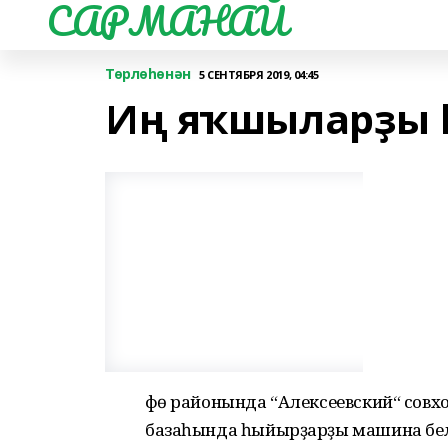
САРМАНАЙ
Төрлөһөнән
5 СЕНТЯБРЯ 2019, 04:45
Иң яҡшыларҙы 
Өфө районында “Алексеевский“ сов
базаһында һыйырҙарҙы машина бел