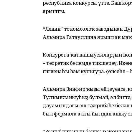
республика конкурсы үтте. Башҡо
ярышты.
“Ленин” тоҡомсолоҡ заводынан Дү
Альмира Ғатауллина ярыштан маҡт
Конкурста ҡатнашыусыларҙың һөнә
– теоретик белемде тикшереү. Икен
гигиенаһы һәм культура. Өҫөнсөһө 
Альмира Зинфир ҡыҙы әйтеүенсә, к
Тулҡынланыуһыҙ булмай, әлбиттә, 
дауамындағы эш тәжрибәһе белән к
был фермала алты йылдан ашыу эш
“Республиканың башҡа райондарын