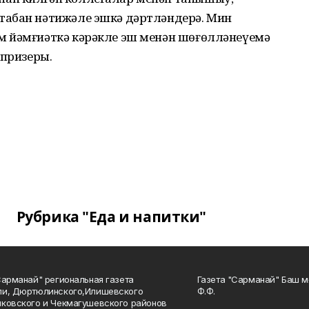
табан нәтижәле эшкә дәртләндерә. Мин
м йәмғиәткә кәрәкле эш менән шөғөлләнеүемә
 призеры.
Рубрика "Еда и напитки"
Сарманай" региональная газета
Газета "Сарманай" Баш м
ли, Дюртюлинского,Илишевского
Ф.Ф.
ковского и Чекмагушевского районов