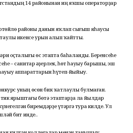
ртстандың 14 районынан иң яҡшы операторҙар
ртөйлө районы данын яҡлап сығыш яһаусы
аулы икенсе урын алып ҡайтты.
ри оҫталығы өс этапта баһаланды. Беренсеһе
сеһе – санитар әҙерлек, һөт һауыу барышы, эш
– һауыу аппараттарын һүтеп-йыйыу.
онкурс уның өсөн бик ҡатлаулы булмаған.
тик ярыштағы бөтә этаптарҙа ла йылдар
үнегелгән биремдәрҙе үтәргә тура килде. Ул
ләй бит инде..
ан килгән коллегалар менән танышыу,