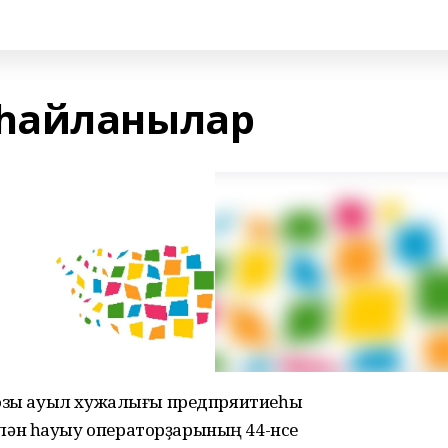
һайланылар
хозы ауыл хужалығы предпряитиеһы
ән һауыу операторҙарының 44-нсе