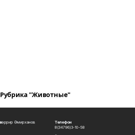
Рубрика "Животные"
өхәррир Әмирханов
Телефон
8(34796)3-10-58