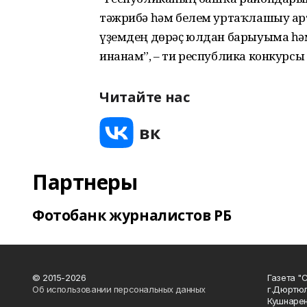
тәжрибә һәм белем уртаҡлашыу ар
үҙемдең дөрәҫ юлдан барыуыма һә
инанам”, – ти республика конкурсы
Читайте нас
Партнеры
Фотобанк журналистов РБ
© 2015-2026
Газета "
Об использовании персональных данных
г.Дюртю
Кушнарен