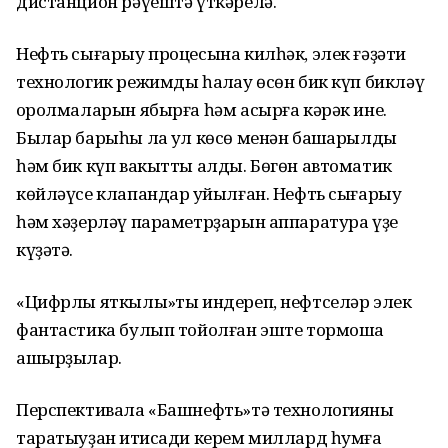
дистанцион рәүештә үткәрелә.
Нефть сығарыу процесына килһәк, элек ғәҙәти
технологик режимды һаҡлау өсөн бик күп бикләү
ҡоролмаларын ябырға һәм асырға кәрәк ине.
Былар барыһы ла ҡул көсө менән башҡарылды
һәм бик күп вакытты алды. Бөгөн автоматик
көйләүсе клапандар ҡуйылған. Нефть сығарыу
һәм хәҙерләү параметрҙарын аппаратура үҙе
күҙәтә.
«Цифрлы яткылыҡ»ты индереп, нефтселәр элек
фантастика булып тойолған эште тормошҡа
ашырҙылар.
Перспективала «Башнефть»тә технологияны
таратыуҙан иҡтисади керем миллард һумға