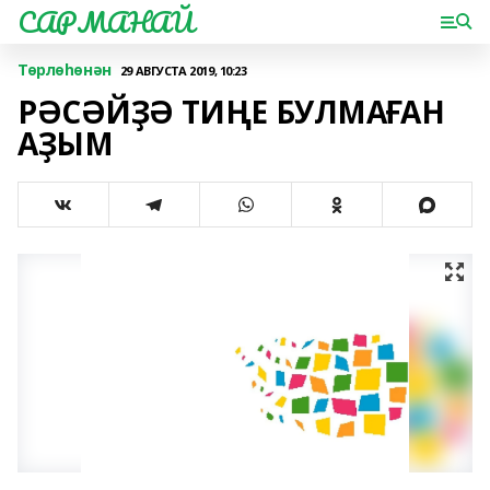
САРМАНАЙ
Төрлөһөнән
29 АВГУСТА 2019, 10:23
РӘСӘЙҘӘ ТИҢЕ БУЛМАҒАН
АҘЫМ