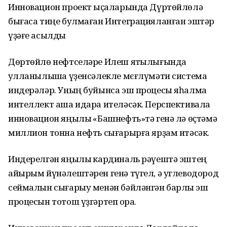
Инновацион проект ҡыҫаларында Дүртөйлөлә
бығаса тиңе булмаған Интеграцияланған эштәр
үҙәғе асылды
Дөртөйлө нефтселәре Илеш ятҡылығында
ҡулланылышҡа үҙенсәлекле мєғлүмәти система
индерәләр. Уның буйынса эш процесы яһалма
интеллект аша идара ителәсәк. Перспективала
инновацион яңылыҡ «Башнефть»тә генә лә өҫтәмә
миллион тонна нефть сығарырға ярҙам итәсәк.
Индерелгән яңылыҡ кардиналь рәүештә эштең
айырым йүнәлештәрен генә түгел, ә углеводород
сеймалын сығарыу менән бәйләнгән барлыҡ эш
процесын тотош үҙгәртеп ҡора.