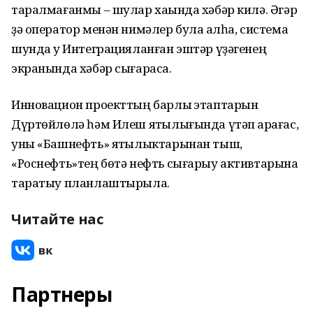
таралмағанмы – шулар хаҡында хәбәр килә. Әгәр
ҙә оператор менән нимәлер була ҡалһа, система
шунда уҡ Интеграцияланған эштәр үҙәгенең
экранында хәбәр сығарасаҡ.
Инновацион проекттың барлыҡ этаптарын
Дүртөйлөлә һәм Илеш ятҡылығында үтәп ҡарағас,
уны «Башнефть» ятҡылыктарынан тыш,
«Роснефть»тең бөтә нефть сығарыу активтарына
таратыу планлаштырыла.
Читайте нас
Партнеры