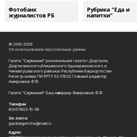
Фотобанк
Рубрика "Еда и
журналистов РБ
напитки"
© 2015-2026
Об использовании персональных данных
Газета "Сарманай" региональная газета г.Дюртюли,
Дюртюлинского,Илишевского Кушнаренковского и
Чекмагушевского районов Республики Башкортостан
Регистр.номер ПИ №ТУ 02-01522 Главный редактор
Амирханов Ф.Ф.
Газета "Сарманай" Баш мөхәррир Әмирханов Ф.Ф.
Телефон
8(34796)3-10-58
Эл. почта
gazetaigenche@mail.ru
Адрес