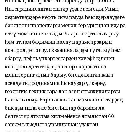
Инновацион проект сикләрендә Дөртөйлөлә
Интеграцияланған эштәр үҙәге асылды. Уның
хеҙмәткәрҙәре нефть сығарыуҙа һәм әҙерләүҙәге
барлыҡ эш процестары менән бер урындан идара
итеү мөмкинлеге алды. Улар – нефть сығарыу
һәм ҡатлам баҫымын һаҡлау параметрҙарын
контролдә тотоу, скважиналарҙы туҡтатыу һәм
ебәреү, нефть үткәргестәрҙең хәүефһеҙлеген
контрольдә тотоу, транспорт хәрәкәтенә
мониторинг алып барыу, билдәләнгән ваҡыт
эсендә гидродинамик һынауҙар үткәреү,
геологик-техник саралар өсөн скважиналарҙы
һайлап алыу. Барлыҡҡа килгән мәмкинлектәрҙең
бик аҙы ғына әле был. Былар барыһы ла
белгестєр ятҡылыҡҡа килмәйенсә ятҡылыҡтан 60
саҡрым влыҫдыҡта урынлашҡан үҙәктән