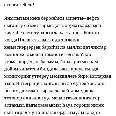
етергә тейеш!
Яңылыҡтың йәнә бер мөһим аспекты– нефть
сығарыу объекттарындағы хеҙмәткәрҙәрҙең
хәүефһеҙлеге тураһында хәстәрлек. Бөгөнгө
көндә Илеш ятҡылығында эшләгән
хеҙмәткәрҙәрҙең барыһы ла аҡыллы датчиктар
комплексы менән тәьмин ителгән. Улар
хеҙмәткәрҙең ҡан баҫымы, йөрәк ритмы һәм
дөйөм хәләтенә билдәле ваҡыт арауығында
мониторинг үткәреү мөмкинлеге бирә. Быларҙан
тыш, Интеграцияланған эштәр үҙәгенә онлайн-
режимда хеҙмәткәр каска кейгәнме, эшкә
тотонор алдынан үҙе менән газоанализатор
алғанмы, йығылмағанмы, һауа торошо нисек,
яҡын-тирәлә, ул эшләгән ерҙә ағыулы газдар