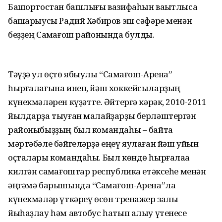
Башҡортостан башлығы вазифаһын ваҡытлыса
башҡарыусы Радий Хәбиров эш сәфәре менән
беҙҙең Саҡмағош районында булды.
Тәүҙә ул өҫтө ябыулы “Саҡмағош-Арена”
һырғалағына инеп, йәш хоккейсыларҙың
күнекмәләрен күҙәтте. Әйтергә кәрәк, 2010-2011
йылдарҙа тыуған малайҙарҙы берләштергән
районыбыҙҙың был командаһы – байтаҡ
мәртәбәле бәйгеләрҙә еңеү яулаған йәш уйын
оҫталары командаһы. Был көндө һырғалаҡҡа
килгән саҡмағоштар республика етәксеһе менән
әңгәмә барышында “Саҡмағош-Арена”ла
күнекмәләр үткәреү өсөн тренажер залы
йыһаҙлау һәм автобус һатып алыу үтенесе