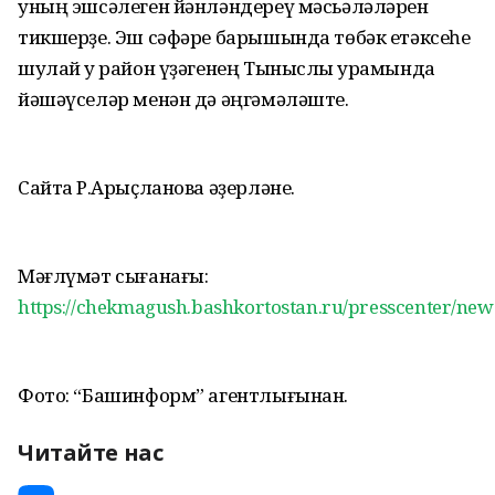
уның эшсәлеген йәнләндереү мәсьәләләрен
тикшерҙе. Эш сәфәре барышында төбәк етәксеһе
шулай уҡ район үҙәгенең Тыныслыҡ урамында
йәшәүселәр менән дә әңгәмәләште.
Сайтҡа Р.Арыҫланова әҙерләне.
Мәғлүмәт сығанағы:
https://chekmagush.bashkortostan.ru/presscenter/news
Фото: “Башинформ” агентлығынан.
Читайте нас