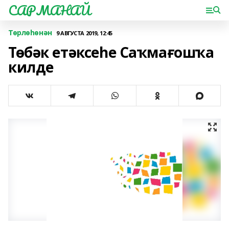
САРМАНАЙ
Төрлөһөнән
9 АВГУСТА 2019, 12:45
Төбәк етәксеһе Саҡмағошҡа
килде