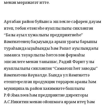
менән мөрәжәғәт итте.
Артабан район буйынса эшлекле сәфәрен дауам
итеп, төбәк етәксеһе яуаплылығы сикләнгән
“Базы ауыл хужалығы предприятиеһе”
йәмғиәтенең баҫыуында арыш урағы барышы
тураһында ҡыҙыҡһынды һәм Рапат ауылындағы
заманса тауарлыҡлы-һөтсөлөк фермаһы
эшсәнлеге менән танышҡас, Радий Фәрит улы
яуаплылығы сикләнгән “Саҡмағош һөт заводы”
йәмғиәтенә йәүнәлде. Бында ул йәмғиәттә
етештерелгән продукция төрҙәрен ҡараны һәм
муниципаль район хакимиәте башлығы
Р.Ф.Ямалеев һәм предприятие директоры
А.С.Никитин менән ойошмаға ярҙам итеү һәм