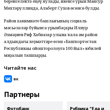
беренселектә еңеү яулады, икенсе урын Мансур
Мөхтәруллинда, Альберт Сухов өсөнсө булды.
Район хакимиәте башлығының социаль
мәсьәләләр буйынса урынбаҫары Илнур
Әхмәҙиев Риф Хабназар улына ҡала һәм район
алдындағы хеҙмәттәре өсөн «Башҡортостан
Республикаһы ойошторолоуға 100 йыл» юбилей
миҙалын тапшырҙы.
Читайте нас
Партнеры
Фотобанк
Рубрика "Еда и