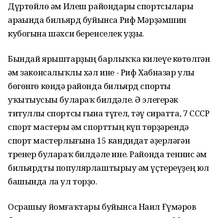
Дүртөйлө һәм Илеш райондары спортсылары
араһында бильярд буйынса Риф Мәрҙәмшин
кубогына шәхси беренселек уҙҙы.
Бындай ярыштарҙың барлыҡҡа килеүе көтөлгән
һәм законсалыҡлы хәл ине - Риф Хабназар улы
бөгөнгө көндә районда бильярд спорты
уҡытыусыһы булараҡ билдәле. Ә элегерәк
титуллы спортсы ғына түгел, тәү сиратта, 7 СССР
спорт мастеры һәм спорттың күп төрҙәрендә
спорт мастерлығына 15 кандидат әҙерләгән
тренер булараҡ билдәле ине. Районда теннис һәм
бильярдты популярлаштырыу һәм үҫтереүҙең юл
башында ла ул торҙо.
Осрашыу йомғаҡтары буйынса Наил Ғүмәров