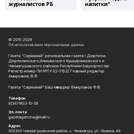
журналистов РБ
напитки"
© 2015-2026
Об использовании персональных данных
Газета "Сарманай" региональная газета г.Дюртюли,
Дюртюлинского,Илишевского Кушнаренковского и
Чекмагушевского районов Республики Башкортостан
Регистр.номер ПИ №ТУ 02-01522 Главный редактор
Амирханов Ф.Ф.
Газета "Сарманай" Баш мөхәррир Әмирханов Ф.Ф.
Телефон
8(34796)3-10-58
Эл. почта
gazetaigenche@mail.ru
Адрес
452200 Чекмагушевский район, с. Чекмагуш, ул. Ленина, 49