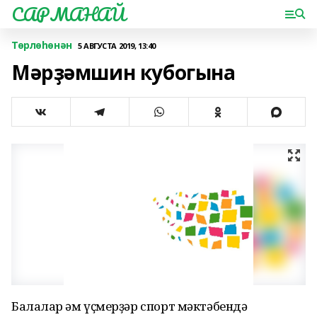
САРМАНАЙ
Төрлөһөнән
5 АВГУСТА 2019, 13:40
Мәрҙәмшин кубогына
Балалар һәм үҫмерҙәр спорт мәктәбендә