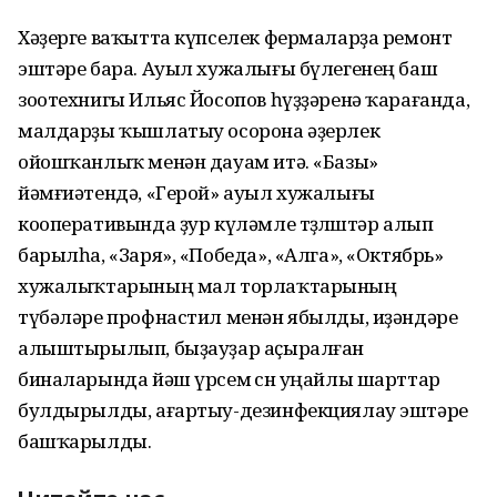
Хәҙерге ваҡытта күпселек фермаларҙа ремонт
эштәре бара. Ауыл хужалығы бүлегенең баш
зоотехнигы Ильяс Йосопов һүҙҙәренә ҡарағанда,
малдарҙы ҡышлатыу осорона әҙерлек
ойошҡанлыҡ менән дауам итә. «Базы»
йәмғиәтендә, «Герой» ауыл хужалығы
кооперативында ҙур күләмле төҙөлөштәр алып
барылһа, «Заря», «Победа», «Алга», «Октябрь»
хужалыҡтарының мал торлаҡтарының
түбәләре профнастил менән ябылды, иҙәндәре
алыштырылып, быҙауҙар аҫыралған
биналарында йәш үрсем өсөн уңайлы шарттар
булдырылды, ағартыу-дезинфекциялау эштәре
башҡарылды.