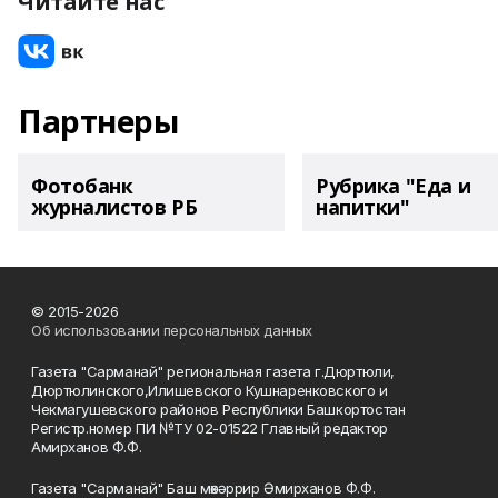
Читайте нас
Партнеры
Фотобанк
Рубрика "Еда и
журналистов РБ
напитки"
© 2015-2026
Об использовании персональных данных
Газета "Сарманай" региональная газета г.Дюртюли,
Дюртюлинского,Илишевского Кушнаренковского и
Чекмагушевского районов Республики Башкортостан
Регистр.номер ПИ №ТУ 02-01522 Главный редактор
Амирханов Ф.Ф.
Газета "Сарманай" Баш мөхәррир Әмирханов Ф.Ф.