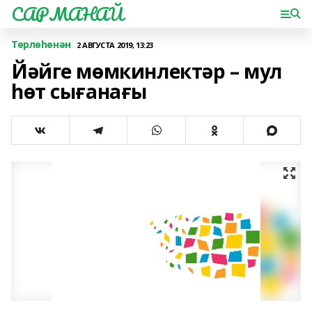
САРМАНАЙ
Төрлөһөнән
2 АВГУСТА 2019, 13:23
Йәйге мөмкинлектәр – мул
һөт сығанағы