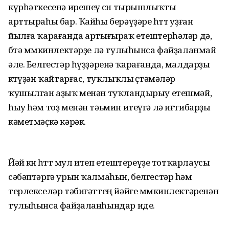
күрһәткесенә ирешеү өсөн тырышлыҡты
арттыраһы бар. Ҡайһы берәүҙәре һөттө уҙған
йылға ҡарағанда артығыраҡ етештерһәләр дә,
бөтә мөмкинлектәрҙе лә тулыһынса файҙаланмай
әле. Белгестәр һүҙҙәренә ҡарағанда, малдарҙы
көтөүҙән ҡайтарғас, туҡлыҡлы өҫтәмәләр
ҡушылган аҙыҡ менән туҡландырыу етешмәй,
һыу һәм тоҙ менән тәьмин итеүгә лә иғтибарҙы
кәметмәҫкә кәрәк.
Йәй көнө һөттө мул итеп етештереүҙе тотҡарлаусы
сәбәптәргә урын ҡалмаһын, белгестәр һәм
терлекселәр тәбиғәттең йәйге мөмкинлектәренән
тулыһынса файҙаланһындар иде.