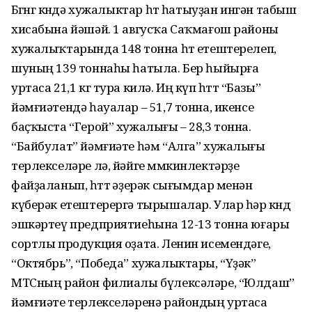
Бөгөнгө көндә хужалыктар һөт һатыуҙан ингән табыш
хисабына йәшәй. 1 авгусҡа Саҡмағош районы
хужалыҡтарында 148 тонна һөт етештерелеп,
шуның 139 тоннаһы һатыла. Бер һыйырға
уртаса 21,1 кг тура килә. Иң күп һөттө “Базы”
йәмғиәтендә һауалар – 51,7 тонна, икенсе
баҫҡыста “Герой” хужалығы – 28,3 тонна.
“Байбулат” йәмғиәте һәм “Алга” хужалығы
терлекселәре лә, йәйге мөмкинлектәрҙе
файҙаланып, һөттө әҙерәк сығымдар менән
күберәк етештерергә тырышалар. Улар һәр көндө
эшкәртеү предприятиеһына 12-13 тонна юғары
сортлы продукция оҙата. Ленин исемендәге,
“Октябрь”, “Победа” хужалыктары, “Үҙәк”
МТСның район филиалы бүлексәләре, “Юлдаш”
йәмғиәте терлекселәренә райондың уртаса