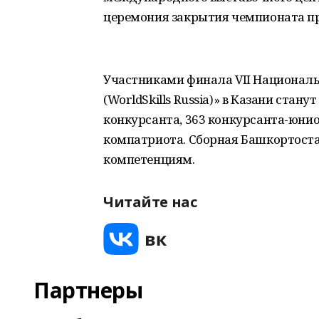
церемония закрытия чемпионата про
Участниками финала VII Национал
(WorldSkills Russia)» в Казани стан
конкурсанта, 363 конкурсанта-юнио
компатриота. Сборная Башкортостан
компетенциям.
Читайте нас
Партнеры