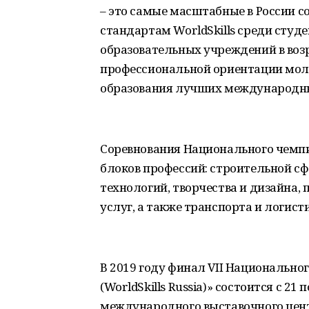
– это самые масштабные в России с
стандартам WorldSkills среди сту
образовательных учреждений в возр
профессиональной ориентации моло
образования лучших международны
Соревнования Национального чемп
блоков профессий: строительной 
технологий, творчества и дизайна,
услуг, а также транспорта и логист
В 2019 году финал VII Национальн
(WorldSkills Russia)» состоится с 21
международного выставочного цент