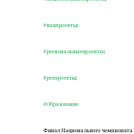
#нацпроекты
;
#региональныепроекты
;
#регпроекты
;
#Образование
Финал Национального чемпионата «