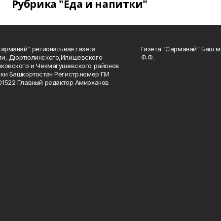
Рубрика "Еда и напитки"
Сарманай" региональная газета
Газета "Сарманай" Баш м
ли, Дюртюлинского,Илишевского
Ф.Ф.
ковского и Чекмагушевского районов
ки Башкортостан Регистр.номер ПИ
1522 Главный редактор Амирханов