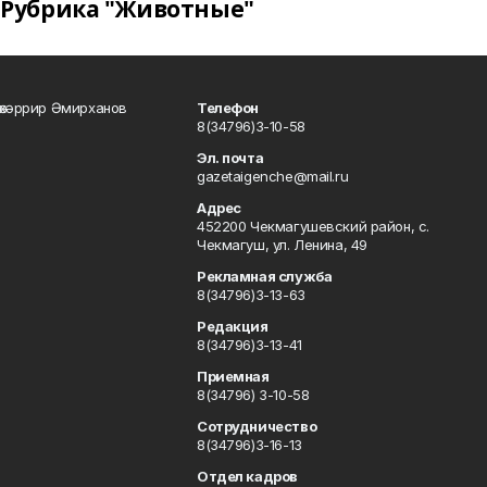
Рубрика "Животные"
өхәррир Әмирханов
Телефон
8(34796)3-10-58
Эл. почта
gazetaigenche@mail.ru
Адрес
452200 Чекмагушевский район, с.
Чекмагуш, ул. Ленина, 49
Рекламная служба
8(34796)3-13-63
Редакция
8(34796)3-13-41
Приемная
8(34796) 3-10-58
Сотрудничество
8(34796)3-16-13
Отдел кадров