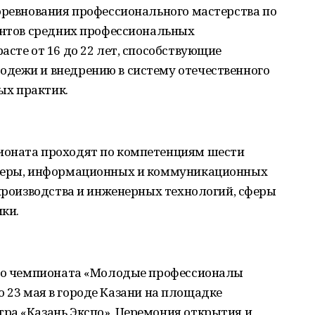
оревнования профессионального мастерства по
дентов средних профессиональных
асте от 16 до 22 лет, способствующие
дежи и внедрению в систему отечественного
х практик.
ионата проходят по компетенциям шести
сферы, информационных и коммуникационных
 производства и инженерных технологий, сферы
ики.
ого чемпионата «Молодые профессионалы
 по 23 мая в городе Казани на площадке
ра «Казань Экспо». Церемония открытия и