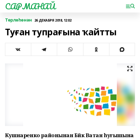
САРМАНАЙ
Төрлөһөнән
26 ДЕКАБРЯ 2018, 12:02
Туған тупрағына ҡайтты
Кушнаренко районынан
Бөйөк Ватан һуғышына