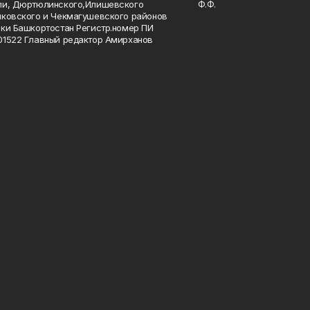
ли, Дюртюлинского,Илишевского
Ф.Ф.
ковского и Чекмагушевского районов
ки Башкортостан Регистр.номер ПИ
1522 Главный редактор Амирханов