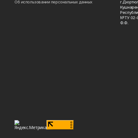
Об использовании персональных данных
г.Дюртю
Кушнарен
Республи
№ТУ 02-0
Ф.Ф.