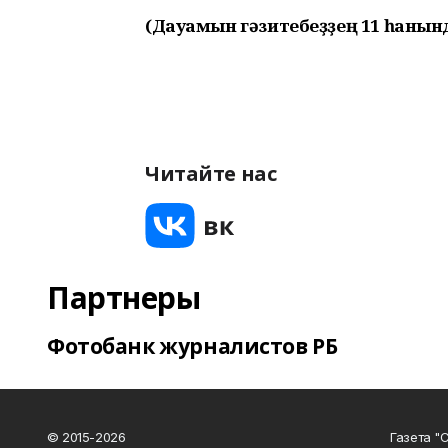
(Дауамын гәзитебеҙҙең 11 һанынд
Читайте нас
Партнеры
Фотобанк журналистов РБ
© 2015-2026
Газета "