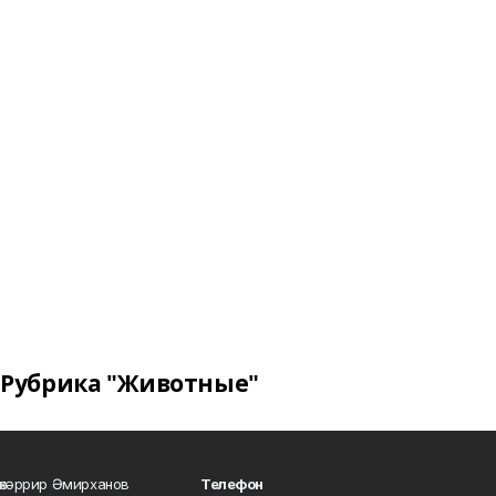
Рубрика "Животные"
өхәррир Әмирханов
Телефон