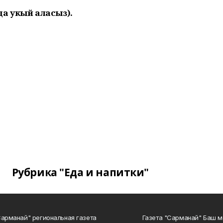
а укый аласыз).
Рубрика "Еда и напитки"
Сарманай" региональная газета
Газета "Сарманай" Баш м