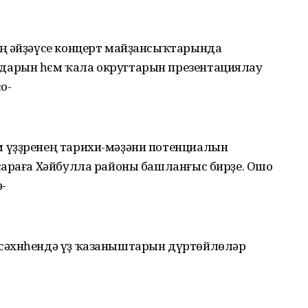
өң әйҙәүсе концерт майҙансыҡтарында
дарын һєм ҡала округтарын презентациялау
о-
 үҙҙренең тарихи-мәҙәни потенциалын
сараға Хәйбулла районы башланғыс бирҙе. Ошо
-
сәхнһендә үҙ ҡазаныштарын дүртөйлөләр