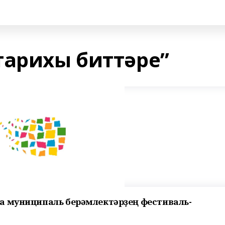
тарихы биттәре”
а муниципаль берәмлектәрҙең фестиваль-