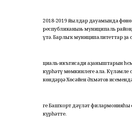
2018-2019 йылдар дауамында Өфөн
республиканыњ муниципаль район
үтә. Барлыҡ муниципалитеттар ҙа с
циаль-икътисади аҙаныштарын һєм
күрһәтү мөмкинлеге ала. Күләмле 
көндәрҙә Хөсәйен Әхмәтов исемендә
ге Башҡорт дәүләт филармонияһы 
күрһәтте.