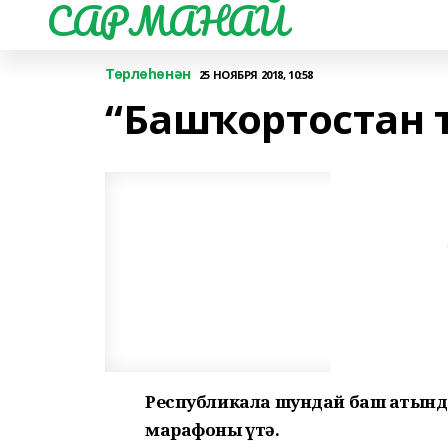
САРМАНАЙ
Төрлөһөнән
25 НОЯБРЯ 2018, 10:58
“Башҡортостан 
Республикала шундай баш аҫтынд
марафоны үтә.