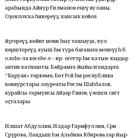
араһында Айнур Ғилманов еңеү яуланы.
Оҙонлоҡҡа һикереүҙә, ҡапсыҡ кейеп
йүгереүҙә, көйәнтә менән һыу ташыуҙа, ҡул
көрәштереүҙә, ауыш һәм тура бағанаға менеүҙә һ.б.
олоһо ла кесеһе лә – ир- егеттәр һәм ҡатын-ҡыҙҙар
актив ҡатнашты. Байрамға йыйылғандарға
“Ҡаруан» төркөмө, Бөтә Рәсәй һәм республика
конкурстары лауреаты Рөстәм Шаһбалов,
курайсы-гармунсы Айҙар Ғәниев, үзешсән сәнғәт
оҫталары
Илшат Абдуллин, Илдар Ғарифуллин, Сәриә
Сәрүәрова, Ландыш һәм Альбина Кәбировалар йыр-