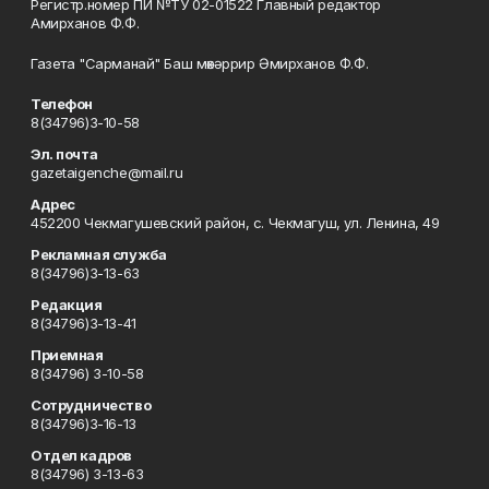
Регистр.номер ПИ №ТУ 02-01522 Главный редактор
Амирханов Ф.Ф.
Газета "Сарманай" Баш мөхәррир Әмирханов Ф.Ф.
Телефон
8(34796)3-10-58
Эл. почта
gazetaigenche@mail.ru
Адрес
452200 Чекмагушевский район, с. Чекмагуш, ул. Ленина, 49
Рекламная служба
8(34796)3-13-63
Редакция
8(34796)3-13-41
Приемная
8(34796) 3-10-58
Сотрудничество
8(34796)3-16-13
Отдел кадров
8(34796) 3-13-63