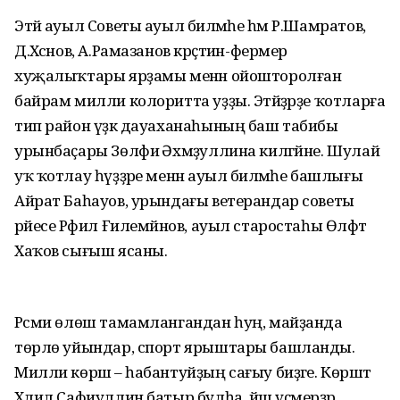
Этәй ауыл Советы ауыл биләмәһе һәм Р.Шамратов,
Д.Хәсәнов, А.Рамазанов крәҫтиән-фермер
хуҗалыҡтары ярҙамы менән ойошторолған
байрам милли колоритта уҙҙы. Этәйҙәрҙе ҡотларға
тип район үҙәк дауаханаһының баш табибы
урынбаҫары Зөлфиә Әхмәҙуллина килгәйне. Шулай
уҡ ҡотлау һүҙҙәре менән ауыл биләмәһе башлығы
Айрат Баһауов, урындағы ветерандар советы
рәйесе Рәфил Ғилемйәнов, ауыл старостаһы Өлфәт
Хаҡов сығыш ясаны.
Рәсми өлөш тамамлангандан һуң, майҙанда
төрлө уйындар, спорт ярыштары башланды.
Милли көрәш – һабантуйҙың сағыу биҙәге. Көрәштә
Хәлил Сафиуллин батыр булһа, йәш үҫмерҙәр