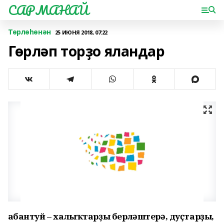
САРМАНАЙ
Төрлөһөнән
25 ИЮНЯ 2018, 07:22
Гөрләп торҙо яландар
Һабантуй – халыҡтарҙы берләштерә, дуҫтарҙы,