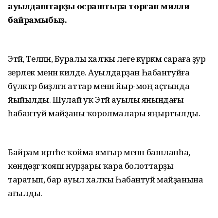
ауылдаштарҙы осраштыра торған милли
байрамыбыҙ.
Этәй, Теләпән, Буралы халҡы әлеге күркәм сараға ҙур
әзерлек менән килде. Ауылдарҙан Һабантуйға
бүләктәр биҙәлгән аттар менән йыр-моң аҫтында
йыйылды. Шулай уҡ Этәй ауылы янындағы
һабантуй майҙаны ҡоролмалары яңыртылды.
Байрам иртәһе ҡойма ямғыр менән башланһа,
көндөҙгә ҡояш нурҙары ҡара болоттарҙы
таратып, бар ауыл халҡы Һабантуй майҙанына
ағылды.