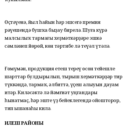
Өҫтәүенә, йыл һайын һәр эшсегә премия
рәүешендә бушҡа быҙау бирелә. Шуға күрә
малсылыҡ тармағы хеҙмәткәрҙәре эшкә
сәмләнеп йөрөй, көн тәртибе лә теүәл үтәлә.
Ғөмүмән, продукция етеш тереү өсөн тейешле
шарттар булдырылып, тырыш хеҙмәткәрҙәр тир
түккәндә, тармаҡ, әлбиттә, үҫеш алыуын дауам
итәр. Киләсәктә лә йәмғиәт уңгандары
һынатмаҫ, һәр эште үҙ бейеклегендә ойошторор,
тип ышанаһы килә.
ИЛЕШ РАЙОНЫ