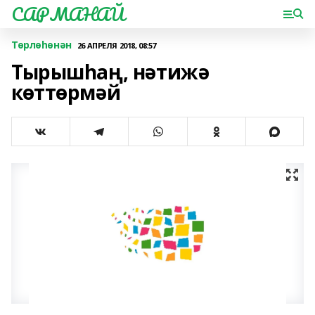
САРМАНАЙ
Төрлөһөнән
26 АПРЕЛЯ 2018, 08:57
Тырышһаң, нәтижә
көттөрмәй