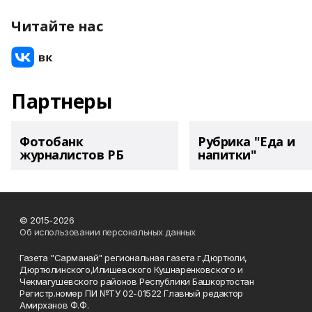
Читайте нас
Партнеры
Фотобанк
Рубрика "Еда и
журналистов РБ
напитки"
© 2015-2026
Об использовании персональных данных
Газета "Сарманай" региональная газета г.Дюртюли,
Дюртюлинского,Илишевского Кушнаренковского и
Чекмагушевского районов Республики Башкортостан
Регистр.номер ПИ №ТУ 02-01522 Главный редактор
Амирханов Ф.Ф.