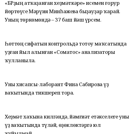
«БРҙың атҡаҙанған хеҙмәткәре» исемен ғорур
йөртөүсе Мәрүия Минһажева быҙауҙар ҡарай.
Уның төркөмөндә – 37 баш йәш үрсем.
Һөттөң сифатын контрольдә тотоу маҡсатында
уҙған йыл алынған «Соматос» анализаторы
ҡулланыла.
Уны хисапсы-лаборант Фина Сабирова үҙ
ваҡытында тикшереп тора.
Хеҙмәт хаҡына килгәндә, йәмғиәт етәкселеге уны
үҙ ваҡытында түләй, өҙөклөктәргә юл
ҡуйылмай.