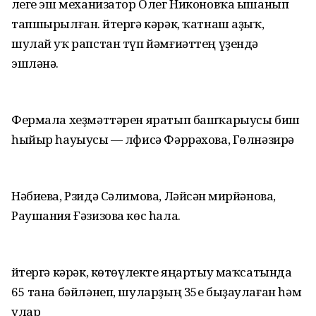
Әлеге эш механизатор Олег Никоновҡа ышанып
тапшырылған. Әйтергә кәрәк, ҡатнаш аҙыҡ,
шулай уҡ рапстан түп йәмғиәттең үҙендә
эшләнә.
Фермала хеҙмәттәрен яратып башҡарыусы биш
һыйыр һауыусы — Әлфисә Фәррәхова, Гөлнәзирә
Нәбиева, Рзидә Сәлимова, Ләйсән Әмирйәнова,
Раушания Ғәзизова көс һала.
Әйтергә кәрәк, көтөүлекте яңартыу маҡсатында
65 тана бәйләнеп, шуларҙың 35е быҙаулаған һәм
улар