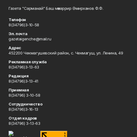
Газета "Сарманай" Баш мөхәррир Әмирханов Ф.Ф.
Телефон
8(34796)3-10-58
Эл. почта
gazetaigenche@mail.ru
Адрес
452200 Чекмагушевский район, с. Чекмагуш, ул. Ленина, 49
Рекламная служба
8(34796)3-13-63
Редакция
8(34796)3-13-41
Приемная
8(34796) 3-10-58
Сотрудничество
8(34796)3-16-13
Отдел кадров
8(34796) 3-13-63