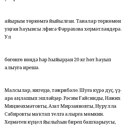
айырым төркөмгә йыйылған. Таналар төркөмөн
уңған һауынсы Әлфисә Фәррәхова хеҙмәтләндерә.
Ул
бөгөнгө көндә һәр һыйырҙан 20 кг һөт һауып
алыуға ирешә.
Малсылар, нигеҙҙә, тәжрибәле. Шуға күрә дуҫ, үҙ-
ара аңлашып эшләйҙәр. Рәсим Ғайсинды, Нәжих
Миңнеәхмәтовты, Азат Мирзаяновты, Нурулла
Сабировты маҡтап телгә алырға мөмкин.
Хеҙмәтен күңел йылыһын биреп башҡарыусы,