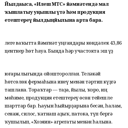
Йылдағыса, «Илеш
МТС» йәмғиәтендә мал
ҡышлатыу уңышлы
үтә һәм продукция
етештереү йылдың
йылына арта бара.
Әлеге ваҡытта йәмғиәт уңғандары көндәлек 43,86
центнер һөт һауа. Бында һәр участокта эш үҙ
юғарылығында ойошторолған. Теләкәй
һөтсөлөк фермаһына инеү менән тәртип күҙгә
ташлана. Тораҡтар — таҙа, йылы, ҡоро, иң
мөһиме, продукция етештереү өсөн тейешле
шарттар бар. Һауын һыйырҙарына бесән, һалам,
сенаж, силос, ҡатнаш аҙыҡ, патока, түп бергә
ҡушылып, «Хозяин» агрегаты менән һалына.