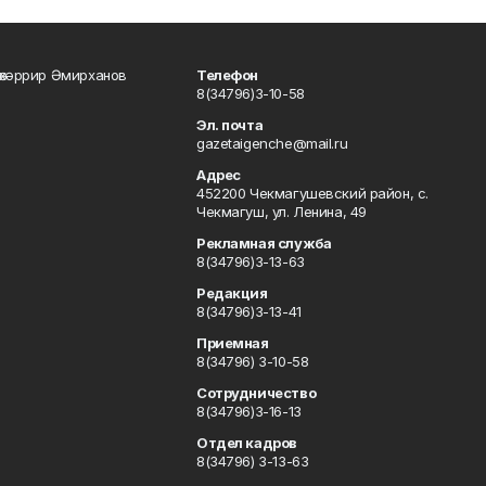
өхәррир Әмирханов
Телефон
8(34796)3-10-58
Эл. почта
gazetaigenche@mail.ru
Адрес
452200 Чекмагушевский район, с.
Чекмагуш, ул. Ленина, 49
Рекламная служба
8(34796)3-13-63
Редакция
8(34796)3-13-41
Приемная
8(34796) 3-10-58
Сотрудничество
8(34796)3-16-13
Отдел кадров
8(34796) 3-13-63