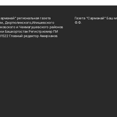
Сарманай" региональная газета
Газета "Сарманай" Баш м
ли, Дюртюлинского,Илишевского
Ф.Ф.
ковского и Чекмагушевского районов
ки Башкортостан Регистр.номер ПИ
1522 Главный редактор Амирханов