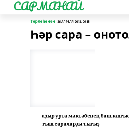
САРМАНАЙ
Төрлөһөнән
26 АПРЕЛЯ 2018, 09:15
Һәр сара – оно
Ҡаҙыр урта мәктәбенең
башланғыс
тыш
сараларҙы тығыҙ