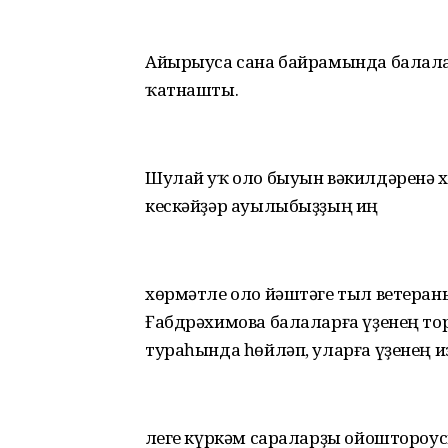
Айырыуса сана байрамында балала
ҡатнашты.
Шулай уҡ оло быуын вәкилдәренә 
кескәйҙәр ауылыбыҙҙың иң
хөрмәтле оло йәштәге тыл ветеран
Ғабдрәхимова балаларға үҙенең 
тураһында һөйләп, уларға үҙенең из
Әлеге күркәм сараларҙы ойоштороу