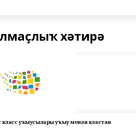
толмаҫлыҡ хәтирә
 класс
уҡыусылары уҡыу
менән кластан