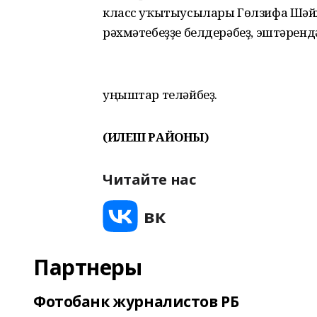
класс уҡытыусылары Гөлзифа Шәйх
рәхмәтебеҙҙе белдерәбеҙ, эштәренд
уңыштар теләйбеҙ.
(ИЛЕШ РАЙОНЫ)
Читайте нас
Партнеры
Фотобанк журналистов РБ