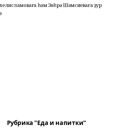
елисламоваға һәм Зөһрә Шәмсиеваға ҙур
ә
Рубрика "Еда и напитки"