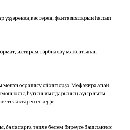
р үҙҙәренең көстәрен, фантазияларын һалып
хөрмәт, ихтирам тәрбиәләү маҡсатынан
ы менән осрашыу ойошторҙо. Мөфәкирә апай
тормош юлы, һуғыш йылдарының ауырлығы
ге теләктәрен еткерҙе.
сы, балаларға төпле белем биреүсе башланғыс