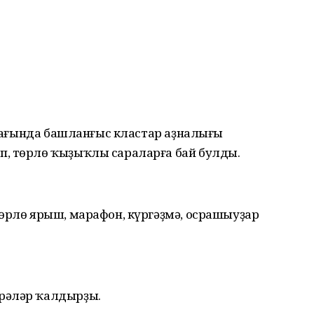
 усағында башланғыс кластар аҙналығы
п, төрлө ҡыҙыҡлы сараларға бай булды.
төрлө ярыш, марафон, күргәҙмә, осрашыуҙар
рәләр ҡалдырҙы.