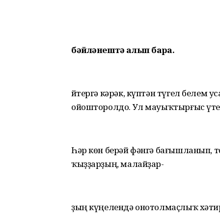
бәйләнештә алып бара.
Әйтергә кәрәк, күптән түгел белем
ойошторолдо. Ул мауыҡтырғыс үте
Һәр көн берәй фәнгә бағышланып, 
ҡыҙҙарҙың, малайҙар-
ҙың күңелендә онотолмаҫлыҡ хәти