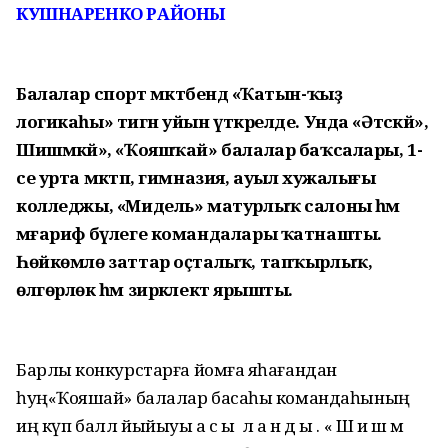
КУШНАРЕНКО РАЙОНЫ
Балалар спорт мәктәбендә «Ҡатын-ҡыҙ
логикаһы» тигән уйын үткәрелде. Унда «Әтәскәй»,
Шишмәкәй»,
«Ҡояшҡай» балалар баҡсалары, 1-
се урта мәктәп, гимназия, ауыл хужалығы
колледжы, «Мидель» матурлыҡ салоны һәм
мәғариф бүлеге командалары ҡатнашты.
Һөйкөмлө заттар оҫталыҡ, тапҡырлыҡ,
өлгөрлөк һәм зирәклектә ярышты.
Барлыҡ конкурстарға йомғаҡ яһағандан
һуң«Ҡояшҡай» балалар баҡсаһы командаһының
иң күп балл йыйыуы а с ы ҡ л а н д ы . « Ш и ш м