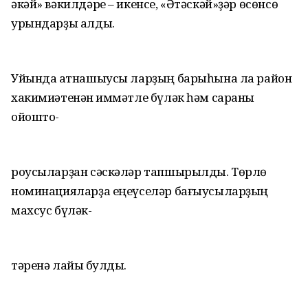
әкәй» вәкилдәре – икенсе, «Әтәскәй»ҙәр өсөнсө
урындарҙы алды.
Уйында ҡатнашыусы ларҙың барыһына ла район
хакимиәтенән ҡиммәтле бүләк һәм сараны
ойошто-
роусыларҙан сәскәләр тапшырылды. Төрлө
номинацияларҙа еңеүселәр бағыусыларҙың
махсус бүләк-
тәренә лайыҡ булды.