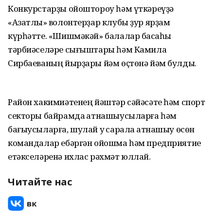
Конкурстарҙы ойоштороу һәм үткәреүҙә
«Азатлыҡ» волонтерҙар клубы ҙур ярҙам
күрһәтте. «Шишмәкәй» балалар баҡсаһы
тәрбиәселәре сығыштары һәм Камила
Сирбаеваның йырҙары йәм өҫтөнә йәм булды.
Район хакимиәтенең йәштәр сәйәсәте һәм спорт
секторы байрамда ҡатнашыусыларға һәм
бағыусыларға, шулай уҡ сарала ҡатнашыу өсөн
командалар ебәргән ойошма һәм предприятие
етәкселәренә ихлас рәхмәт юллай.
Читайте нас